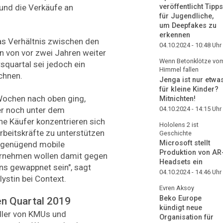
veröffentlicht Tipps
und die Verkäufe an
für Jugendliche,
um Deepfakes zu
erkennen
as Verhältnis zwischen den
04.10.2024 - 10:48
Uhr
n von vor zwei Jahren weiter
Wenn Betonklötze vo
quartal sei jedoch ein
Himmel fallen
chnen.
Jenga ist nur etwa
für kleine Kinder?
 Wochen nach oben ging,
Mitnichten!
04.10.2024 - 14:15
Uhr
er noch unter dem
he Käufer konzentrieren sich
Hololens 2 ist
rbeitskräfte zu unterstützen
Geschichte
Microsoft stellt
r genügend mobile
Produktion von AR
ernehmen wollen damit gegen
Headsets ein
ns gewappnet sein", sagt
04.10.2024 - 14:46
Uhr
lystin bei Context.
Evren Aksoy
Beko Europe
en Quartal 2019
kündigt neue
dler von KMUs und
Organisation für