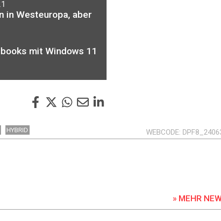
21
n in Westeuropa, aber
ebooks mit Windows 11
HYBRID
WEBCODE
DPF8_2406
» MEHR NE