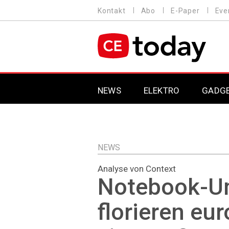
Direkt
Kontakt
Abo
E-Paper
Eve
HEADER
zum
MENU
Inhalt
MAIN NAVIGATION
NEWS
ELEKTRO
GADG
NEWS
Analyse von Context
Notebook-U
florieren eu