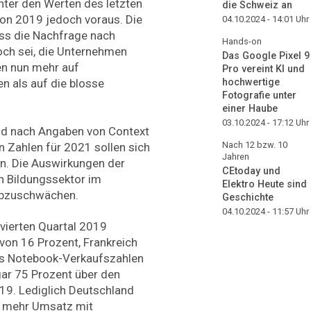
nter den Werten des letzten
die Schweiz an
von 2019 jedoch voraus. Die
04.10.2024 - 14:01
Uhr
ass die Nachfrage nach
Hands-on
och sei, die Unternehmen
Das Google Pixel 9
en nun mehr auf
Pro vereint KI und
hochwertige
n als auf die blosse
Fotografie unter
einer Haube
03.10.2024 - 17:12
Uhr
nd nach Angaben von Context
Nach 12 bzw. 10
n Zahlen für 2021 sollen sich
Jahren
n. Die Auswirkungen der
CEtoday und
n Bildungssektor im
Elektro Heute sind
abzuschwächen.
Geschichte
04.10.2024 - 11:57
Uhr
vierten Quartal 2019
 von 16 Prozent, Frankreich
nds Notebook-Verkaufszahlen
gar 75 Prozent über den
19. Lediglich Deutschland
nt mehr Umsatz mit