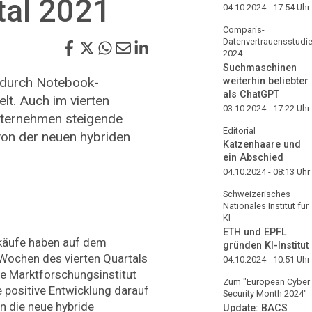
tal 2021
04.10.2024 - 17:54
Uhr
Comparis-
Datenvertrauensstudi
2024
Suchmaschinen
 durch Notebook-
weiterhin beliebter
als ChatGPT
lt. Auch im vierten
03.10.2024 - 17:22
Uhr
nternehmen steigende
Editorial
von der neuen hybriden
Katzenhaare und
ein Abschied
04.10.2024 - 08:13
Uhr
Schweizerisches
Nationales Institut für
KI
ETH und EPFL
käufe haben auf dem
gründen KI-Institut
 Wochen des vierten Quartals
04.10.2024 - 10:51
Uhr
che Marktforschungsinstitut
Zum "European Cyber
e positive Entwicklung darauf
Security Month 2024"
 die neue hybride
Update: BACS