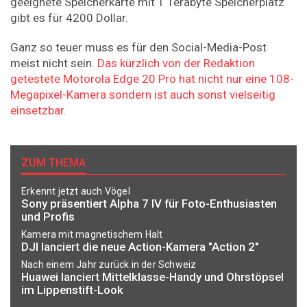
geeignete Speicherkarte mit 1 Terabyte Speicherplatz
gibt es für 4200 Dollar.
Ganz so teuer muss es für den Social-Media-Post
meist nicht sein.
Das kürzlich von der Redaktion
getestete Motorola Edge 20 Pro hat nicht nur eine 108-
Megapixel-Kamera sondern ist auch sonst vielseitig
einsetzbar.
ZUM THEMA
Erkennt jetzt auch Vögel
Sony präsentiert Alpha 7 IV für Foto-Enthusiasten
und Profis
Kamera mit magnetischem Halt
DJI lanciert die neue Action-Kamera "Action 2"
Nach einem Jahr zurück in der Schweiz
Huawei lanciert Mittelklasse-Handy und Ohrstöpsel
im Lippenstift-Look