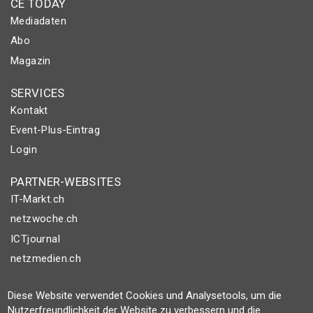
CE TODAY
Mediadaten
Abo
Magazin
SERVICES
Kontakt
Event-Plus-Eintrag
Login
PARTNER-WEBSITES
IT-Markt.ch
netzwoche.ch
ICTjournal
netzmedien.ch
© NETZMEDIEN AG 2026
Diese Website verwendet Cookies und Analysetools, um die
Impressum
Nutzerfreundlichkeit der Website zu verbessern und die