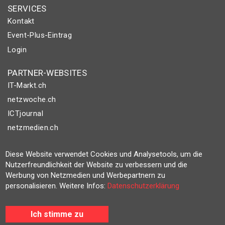
SERVICES
Kontakt
Event-Plus-Eintrag
Login
PARTNER-WEBSITES
IT-Markt.ch
netzwoche.ch
ICTjournal
netzmedien.ch
© NETZMEDIEN AG 2026
Diese Website verwendet Cookies und Analysetools, um die
Impressum
Nutzerfreundlichkeit der Website zu verbessern und die
Werbung von Netzmedien und Werbepartnern zu
AGB
personalisieren. Weitere Infos:
Datenschutzerklärung
Nutzungsbestimmungen
Datenschutzerklärung
Ich stimme zu