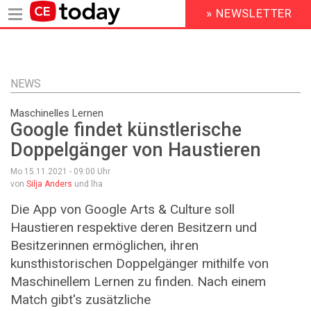
» NEWSLETTER
HEADER
MENU
Direkt
zum
Inhalt
NEWS
Maschinelles Lernen
Google findet künstlerische
Doppelgänger von Haustieren
Mo 15.11.2021 - 09:00
Uhr
von
Silja Anders
und lha
Die App von Google Arts & Culture soll
Haustieren respektive deren Besitzern und
Besitzerinnen ermöglichen, ihren
kunsthistorischen Doppelgänger mithilfe von
Maschinellem Lernen zu finden. Nach einem
Match gibt's zusätzliche