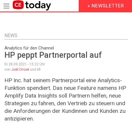
» NEWSLETTER
HEADER
MENU
Direkt
zum
Inhalt
NEWS
Analytics für den Channel
HP peppt Partnerportal auf
Di 28.09.2021 - 15:22
Uhr
von
Joël Orizet
und kfi
HP Inc. hat seinem Partnerportal eine Analytics-
Funktion spendiert. Das neue Feature namens HP
Amplify Data Insights soll Partnern helfen, neue
Strategien zu fahren, den Vertrieb zu steuern und
die Anforderungen der Kundinnen und Kunden zu
antizipieren.