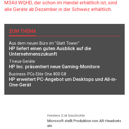
M34d WQHD, der schon im Handel erhältlich ist, sind
alle Geräte ab Dezember in der Schweiz erhältlich
.
ZUM THEMA
Aus dem neuen Büro im "Glatt Tower"
HP liefert einen guten Ausblick auf die
Unternehmenszukunft
7 neue Geräte
HP Inc. präsentiert neue Gaming-Monitore
Business-PCs Elite One 800 G8
HP erweitert PC-Angebot um Desktops und All-in-
One-Gerät
Hololens 2 ist Geschichte
Microsoft stellt Produktion von AR-Headsets
ein