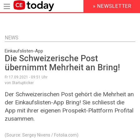
» NEWSLETTER
HEADER
MENU
Direkt
zum
Inhalt
NEWS
Einkaufslisten-App
Die Schweizerische Post
übernimmt Mehrheit an Bring!
Fr 17.09.2021 - 09:51
Uhr
von Startupticker
Der Schweizerischen Post gehört die Mehrheit an
der Einkaufslisten-App Bring! Sie schliesst die
App mit ihrer eigenen Prospekt-Plattform Profital
zusammen.
(Source: Sergey Nivens / Fotolia.com)