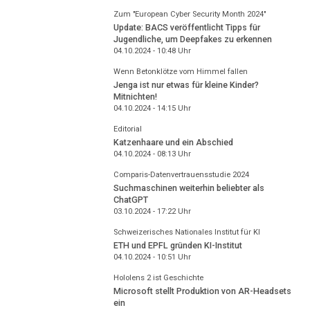
Zum "European Cyber Security Month 2024"
Update: BACS veröffentlicht Tipps für
Jugendliche, um Deepfakes zu erkennen
04.10.2024 - 10:48
Uhr
Wenn Betonklötze vom Himmel fallen
Jenga ist nur etwas für kleine Kinder?
Mitnichten!
04.10.2024 - 14:15
Uhr
Editorial
Katzenhaare und ein Abschied
04.10.2024 - 08:13
Uhr
Comparis-Datenvertrauensstudie 2024
Suchmaschinen weiterhin beliebter als
ChatGPT
03.10.2024 - 17:22
Uhr
Schweizerisches Nationales Institut für KI
ETH und EPFL gründen KI-Institut
04.10.2024 - 10:51
Uhr
Hololens 2 ist Geschichte
Microsoft stellt Produktion von AR-Headsets
ein