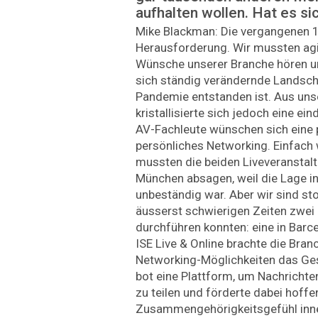
aufhalten wollen. Hat es si
Mike Blackman: Die vergangenen 
Herausforderung. Wir mussten agil 
Wünsche unserer Branche hören und
sich ständig verändernde Landscha
Pandemie entstanden ist. Aus un
kristallisierte sich jedoch eine ei
AV-Fachleute wünschen sich eine 
persönliches Networking. Einfach 
mussten die beiden Liveveransta
München absagen, weil die Lage i
unbeständig war. Aber wir sind sto
äusserst schwierigen Zeiten zwei 
durchführen konnten: eine in Barce
ISE Live & Online brachte die Br
Networking-Möglichkeiten das Ges
bot eine Plattform, um Nachrichte
zu teilen und förderte dabei hoffe
Zusammengehörigkeitsgefühl inne