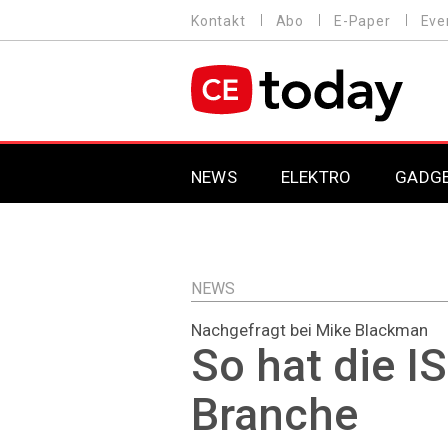
Direkt
Kontakt
Abo
E-Paper
Eve
HEADER
zum
MENU
Inhalt
MAIN NAVIGATION
NEWS
ELEKTRO
GADG
NEWS
Nachgefragt bei Mike Blackman
So hat die I
Branche