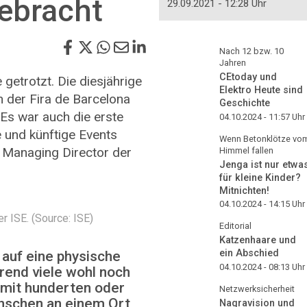
bracht
29.09.2021 - 12:28 Uhr
Nach 12 bzw. 10
Jahren
CEtoday und
getrotzt. Die diesjährige
Elektro Heute sind
n der Fira de Barcelona
Geschichte
Es war auch die erste
04.10.2024 - 11:57
Uhr
e und künftige Events
Wenn Betonklötze vo
 Managing Director der
Himmel fallen
Jenga ist nur etwa
für kleine Kinder?
Mitnichten!
04.10.2024 - 14:15
Uhr
r ISE. (Source: ISE)
Editorial
Katzenhaare und
ein Abschied
 auf eine physische
04.10.2024 - 08:13
Uhr
rend viele wohl noch
h mit hunderten oder
Netzwerksicherheit
nschen an einem Ort
Nagravision und