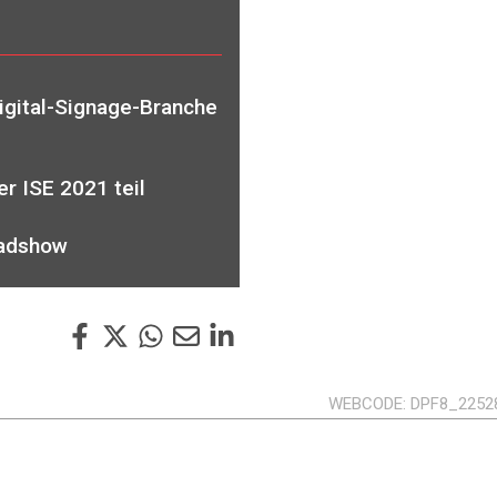
igital-Signage-Branche
r ISE 2021 teil
oadshow
WEBCODE
DPF8_2252