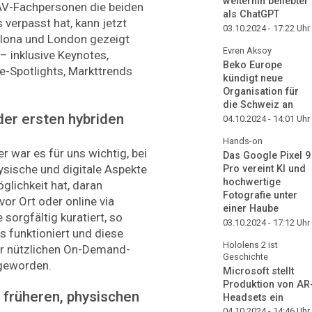
weiterhin beliebter
V-Fachpersonen die beiden
als ChatGPT
 verpasst hat, kann jetzt
03.10.2024 - 17:22
Uhr
elona und London gezeigt
Evren Aksoy
 – inklusive Keynotes,
Beko Europe
-Spotlights, Markttrends
kündigt neue
Organisation für
die Schweiz an
der ersten hybriden
04.10.2024 - 14:01
Uhr
Hands-on
r war es für uns wichtig, bei
Das Google Pixel 9
ysische und digitale Aspekte
Pro vereint KI und
hochwertige
glichkeit hat, daran
Fotografie unter
vor Ort oder online via
einer Haube
sorgfältig kuratiert, so
03.10.2024 - 17:12
Uhr
s funktioniert und diese
Hololens 2 ist
ner nützlichen On-Demand-
Geschichte
 geworden.
Microsoft stellt
Produktion von AR
 früheren, physischen
Headsets ein
04.10.2024 - 14:46
Uhr