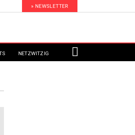
» NEWSLETTER
TS
NETZWITZIG
Digital Signage 2023
Digital Signage 2022
Digital Signage 2021
Digital Signage 2020
Digital Signage 2019