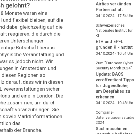
Airties verkünden
ch gelohnt?
Partnerschaft
18 Monate waren eine
04.10.2024 - 17:54
Uhr
und flexibel bleiben, auf die
Schweizerisches
 dabei gleichzeitig auf die
Nationales Institut für
ft reagieren, die durch die
KI
seren Unterschungen
ETH und EPFL
ndeutige Botschaft heraus:
gründen KI-Institut
04.10.2024 - 10:51
Uhr
physische Veranstaltung und
war es jedoch nicht. Wir
Zum "European Cyber
ltungen in Amsterdam und
Security Month 2024"
Update: BACS
n diesen Regionen so
veröffentlicht Tipps
lz darauf, dass wir in diesen
für Jugendliche,
Liveveranstaltungen sicher
um Deepfakes zu
lona und eine in London. Die
erkennen
anche zusammen, um durch
04.10.2024 - 10:48
Uhr
chäft voranzubringen. Sie
Comparis-
n sowie Markt­informationen
Datenvertrauensstudi
ntlich das
2024
Suchmaschinen
rhalb der Branche.