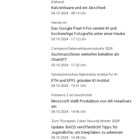
Editorial
Katzenhaare und ein Abschied
04.10.2024 - 08:13
Uhr
Hands-on
Das Google Pixel 9 Pro vereint KI und
hochwertige Fotografie unter einer Haube
03.10.2024 - 17:12
Uhr
Comparis-Datenvertrauensstudie 2024
Suchmaschinen weiterhin beliebter als
ChatGPT
03.10.2024 - 17:22
Uhr
Schweizerisches Nationales Institut für KI
ETH und EPFL gründen KI-Institut
04.10.2024 - 10:51
Uhr
Hololens 2 ist Geschichte
Microsoft stellt Produktion von AR-Headsets
ein
04.10.2024 - 14:46
Uhr
Zum "European Cyber Security Month 2024"
Update: BACS veröffentlicht Tipps für
Jugendliche, um Deepfakes zu erkennen
04.10.2024 - 10:48
Uhr