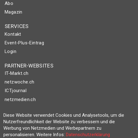
Abo
Magazin
SERVICES
Kontakt
Event-Plus-Eintrag
Login
PARTNER-WEBSITES
IT-Markt.ch
netzwoche.ch
ICTjournal
netzmedien.ch
© NETZMEDIEN AG 2026
Diese Website verwendet Cookies und Analysetools, um die
Impressum
Nutzerfreundlichkeit der Website zu verbessern und die
Werbung von Netzmedien und Werbepartnern zu
AGB
personalisieren. Weitere Infos:
Datenschutzerklärung