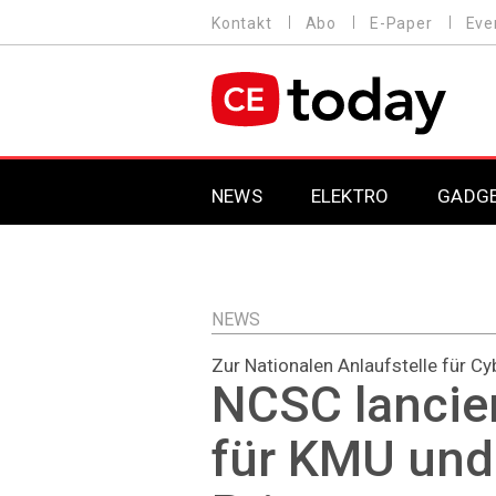
Direkt
Kontakt
Abo
E-Paper
Eve
HEADER
zum
MENU
Inhalt
MAIN NAVIGATION
NEWS
ELEKTRO
GADG
NEWS
Zur Nationalen Anlaufstelle für Cy
NCSC lancie
für KMU und