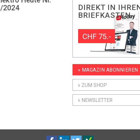
lektro Heute Nr.
DIREKT IN IHRE
/2024
BRIEFKASTEN
CHF 75.-
» MAGAZIN ABONNIEREN
» ZUM SHOP
» NEWSLETTER