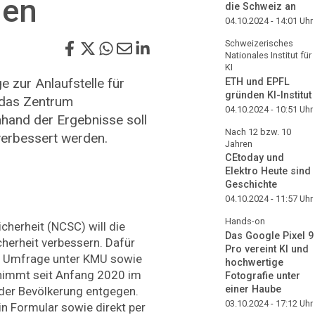
nen
die Schweiz an
04.10.2024 - 14:01
Uhr
Schweizerisches
Nationales Institut für
KI
 zur Anlaufstelle für
ETH und EPFL
gründen KI-Institut
 das Zentrum
04.10.2024 - 10:51
Uhr
hand der Ergebnisse soll
Nach 12 bzw. 10
verbessert werden.
Jahren
CEtoday und
Elektro Heute sind
Geschichte
04.10.2024 - 11:57
Uhr
Hands-on
cherheit (NCSC) will die
Das Google Pixel 9
cherheit verbessern. Dafür
Pro vereint KI und
ge Umfrage unter KMU sowie
hochwertige
 nimmt seit Anfang 2020 im
Fotografie unter
einer Haube
er Bevölkerung entgegen.
03.10.2024 - 17:12
Uhr
n Formular sowie direkt per