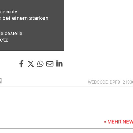
security
 bei einem starken
eldestelle
Netz
U
WEBCODE
DPF8_2183
» MEHR NE