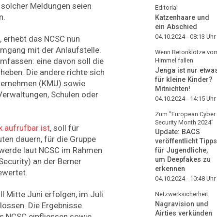
0 solcher Meldungen seien
Editorial
n.
Katzenhaare und
ein Abschied
04.10.2024 - 08:13
Uhr
, erhebt das NCSC nun
mgang mit der Anlaufstelle.
Wenn Betonklötze vo
mfassen: eine davon soll die
Himmel fallen
Jenga ist nur etwa
heben. Die andere richte sich
für kleine Kinder?
nternehmen (KMU) sowie
Mitnichten!
 Verwaltungen, Schulen oder
04.10.2024 - 14:15
Uhr
Zum "European Cyber
Security Month 2024"
 aufrufbar ist
, soll für
Update: BACS
ten dauern, für die Gruppe
veröffentlicht Tipps
 werde laut NCSC im Rahmen
für Jugendliche,
um Deepfakes zu
Security) an der Berner
erkennen
ewertet.
04.10.2024 - 10:48
Uhr
l Mitte Juni erfolgen, im Juli
Netzwerksicherheit
Nagravision und
ossen. Die Ergebnisse
Airties verkünden
es NCSC einfliessen sowie