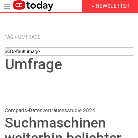
» NEWSLETTER
HEADER
MENU
Direkt
zum
Inhalt
TAG > UMFRAGE
Umfrage
Comparis-Datenvertrauensstudie 2024
Suchmaschinen
weiterhin beliebter