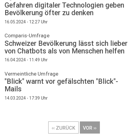
Gefahren digitaler Technologien geben
Bevölkerung öfter zu denken
Uhr
16.05.2024 - 12:27
Comparis-Umfrage
Schweizer Bevölkerung lässt sich lieber
von Chatbots als von Menschen helfen
Uhr
16.04.2024 - 11:49
Vermeintliche Umfrage
"Blick" warnt vor gefälschten "Blick"-
Mails
Uhr
14.03.2024 - 17:39
Seitennummerierung
VORHERIGE
‹‹ ZURÜCK
NÄCHSTE
VOR ››
SEITE
SEITE