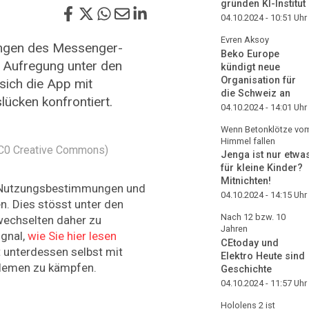
gründen KI-Institut
04.10.2024 - 10:51
Uhr
Evren Aksoy
ngen des Messenger-
Beko Europe
 Aufregung unter den
kündigt neue
Organisation für
sich die App mit
die Schweiz an
lücken konfrontiert.
04.10.2024 - 14:01
Uhr
Wenn Betonklötze vo
Himmel fallen
CC0 Creative Commons)
Jenga ist nur etwa
für kleine Kinder?
Mitnichten!
e Nutzungsbestimmungen und
04.10.2024 - 14:15
Uhr
en. Dies stösst unter den
Nach 12 bzw. 10
wechselten daher zu
Jahren
gnal,
wie Sie hier lesen
CEtoday und
 unterdessen selbst mit
Elektro Heute sind
blemen zu kämpfen.
Geschichte
04.10.2024 - 11:57
Uhr
Hololens 2 ist