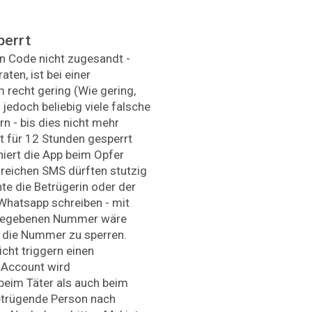
perrt
 Code nicht zugesandt -
aten, ist bei einer
 recht gering (Wie gering,
 jedoch beliebig viele falsche
 - bis dies nicht mehr
t für 12 Stunden gesperrt
niert die App beim Opfer
hlreichen SMS dürften stutzig
te die Betrügerin oder der
 Whatsapp schreiben - mit
ngegebenen Nummer wäre
, die Nummer zu sperren.
cht triggern einen
 Account wird
beim Täter als auch beim
etrügende Person nach