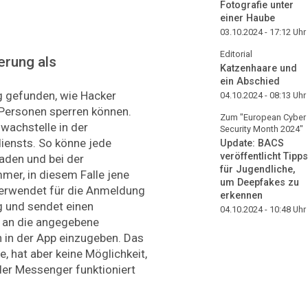
Fotografie unter
einer Haube
03.10.2024 - 17:12
Uhr
Editorial
erung als
Katzenhaare und
ein Abschied
 gefunden, wie Hacker
04.10.2024 - 08:13
Uhr
Personen sperren können.
Zum "European Cyber
hwachstelle in der
Security Month 2024"
ensts. So könne jede
Update: BACS
veröffentlicht Tipps
laden und bei der
für Jugendliche,
mer, in diesem Falle jene
um Deepfakes zu
verwendet für die Anmeldung
erkennen
g und sendet einen
04.10.2024 - 10:48
Uhr
e an die angegebene
 in der App einzugeben. Das
, hat aber keine Möglichkeit,
der Messenger funktioniert