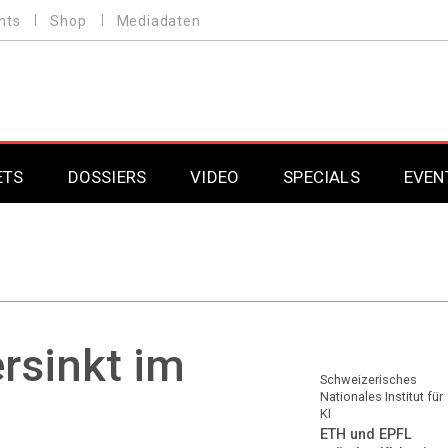
nts
Shop
Mediadaten
ETS
DOSSIERS
VIDEO
SPECIALS
EVEN
Mobilfunk
Professional AV & 
Gaming
Professional AV & 
Smarthome
Professional AV & 
rsinkt im
DAB+
Professional AV & 
Schweizerisches
Nationales Institut für
KI
Professional AV & 
ETH und EPFL