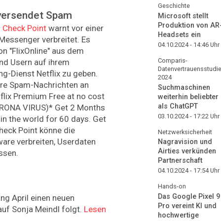
Geschichte
 versendet Spam
Microsoft stellt
Produktion von AR
n
Check Point
warnt vor einer
Headsets ein
Messenger verbreitet. Es
04.10.2024 - 14:46
Uhr
on "FlixOnline" aus dem
Comparis-
und Usern auf ihrem
Datenvertrauensstudi
-Dienst Netflix zu geben.
2024
are Spam-Nachrichten an
Suchmaschinen
flix Premium Free at no cost
weiterhin beliebter
als ChatGPT
RONA VIRUS)* Get 2 Months
03.10.2024 - 17:22
Uhr
in the world for 60 days. Get
Check Point könne die
Netzwerksicherheit
are verbreiten, Userdaten
Nagravision und
Airties verkünden
ssen.
Partnerschaft
04.10.2024 - 17:54
Uhr
Hands-on
Das Google Pixel 9
ng April einen neuen
Pro vereint KI und
uf Sonja Meindl folgt.
Lesen
hochwertige