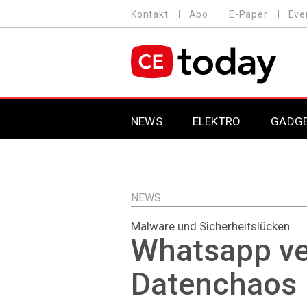
Direkt
Kontakt
Abo
E-Paper
Eve
HEADER
zum
MENU
Inhalt
MAIN NAVIGATION
NEWS
ELEKTRO
GADG
NEWS
Malware und Sicherheitslücken
Whatsapp ve
Datenchaos