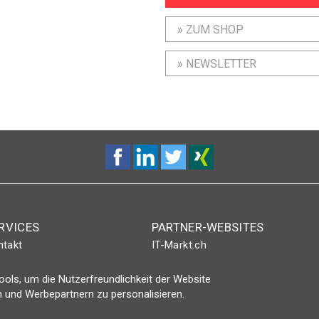
» ZUM SHOP
» NEWSLETTER
RVICES
PARTNER-WEBSITES
ntakt
IT-Markt.ch
nt-Plus-Eintrag
netzwoche.ch
ols, um die Nutzerfreundlichkeit der Website
gin
ICTjournal
 und Werbepartnern zu personalisieren.
netzmedien.ch