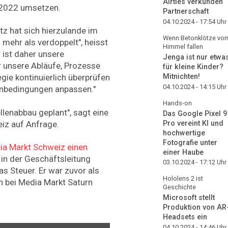
Airties verkünden
 2022 umsetzen.
Partnerschaft
04.10.2024 - 17:54
Uhr
z hat sich hierzulande im
Wenn Betonklötze vo
mehr als verdoppelt", heisst
Himmel fallen
 ist daher unsere
Jenga ist nur etwa
r unsere Abläufe, Prozesse
für kleine Kinder?
Mitnichten!
gie kontinuierlich überprüfen
04.10.2024 - 14:15
Uhr
enbedingungen anpassen."
Hands-on
ellenabbau geplant", sagt eine
Das Google Pixel 9
Pro vereint KI und
iz auf Anfrage.
hochwertige
Fotografie unter
ia Markt Schweiz einen
einer Haube
in der Geschäftsleitung
03.10.2024 - 17:12
Uhr
s Steuer. Er war zuvor als
Hololens 2 ist
rn bei Media Markt Saturn
Geschichte
Microsoft stellt
Produktion von AR
Headsets ein
04.10.2024 - 14:46
Uhr