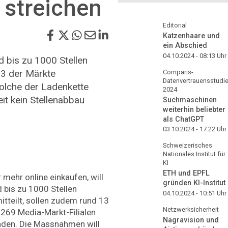
 streichen
Editorial
Katzenhaare und
ein Abschied
04.10.2024 - 08:13
Uhr
d bis zu 1000 Stellen
13 der Märkte
Comparis-
Datenvertrauensstudi
olche der Ladenkette
2024
eit kein Stellenabbau
Suchmaschinen
weiterhin beliebter
als ChatGPT
03.10.2024 - 17:22
Uhr
Schweizerisches
Nationales Institut für
KI
ETH und EPFL
mehr online einkaufen, will
gründen KI-Institut
 bis zu 1000 Stellen
04.10.2024 - 10:51
Uhr
tteilt, sollen zudem rund 13
Netzwerksicherheit
269 Media-Markt-Filialen
Nagravision und
nden. Die Massnahmen will