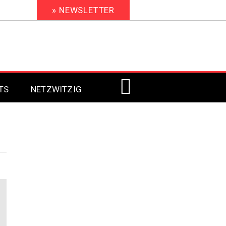
» NEWSLETTER
TS
NETZWITZIG
Digital Signage 2023
Digital Signage 2022
Digital Signage 2021
Digital Signage 2020
Digital Signage 2019