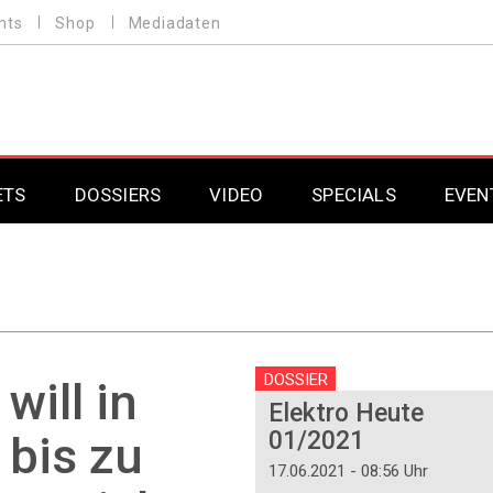
nts
Shop
Mediadaten
ETS
DOSSIERS
VIDEO
SPECIALS
EVEN
Mobilfunk
Professional AV & 
Gaming
Professional AV & 
Smarthome
Professional AV & 
DOSSIER
will in
Elektro Heute
DAB+
Professional AV & 
01/2021
 bis zu
Professional AV & 
17.06.2021 - 08:56 Uhr