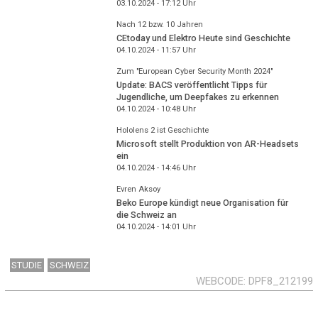
03.10.2024 - 17:12
Uhr
Nach 12 bzw. 10 Jahren
CEtoday und Elektro Heute sind Geschichte
04.10.2024 - 11:57
Uhr
Zum "European Cyber Security Month 2024"
Update: BACS veröffentlicht Tipps für
Jugendliche, um Deepfakes zu erkennen
04.10.2024 - 10:48
Uhr
Hololens 2 ist Geschichte
Microsoft stellt Produktion von AR-Headsets
ein
04.10.2024 - 14:46
Uhr
Evren Aksoy
Beko Europe kündigt neue Organisation für
die Schweiz an
04.10.2024 - 14:01
Uhr
STUDIE
SCHWEIZ
WEBCODE
DPF8_212199