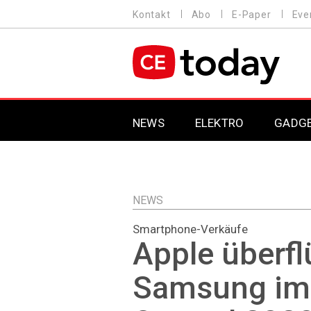
Direkt
Kontakt
Abo
E-Paper
Eve
HEADER
zum
MENU
Inhalt
MAIN NAVIGATION
NEWS
ELEKTRO
GADG
NEWS
Smartphone-Verkäufe
Apple überfl
Samsung im 