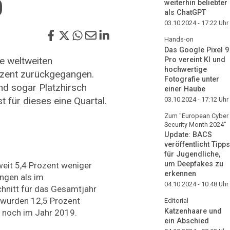
0
weiterhin beliebter
als ChatGPT
03.10.2024 - 17:22
Uhr
Hands-on
Das Google Pixel 9
ie weltweiten
Pro vereint KI und
hochwertige
zent zurückgegangen.
Fotografie unter
nd sogar Platzhirsch
einer Haube
 für dieses eine Quartal.
03.10.2024 - 17:12
Uhr
Zum "European Cyber
Security Month 2024"
Update: BACS
veröffentlicht Tipps
für Jugendliche,
um Deepfakes zu
weit 5,4 Prozent weniger
erkennen
ngen als im
04.10.2024 - 10:48
Uhr
chnitt für das Gesamtjahr
wurden 12,5 Prozent
Editorial
Katzenhaare und
 noch im Jahr 2019.
ein Abschied