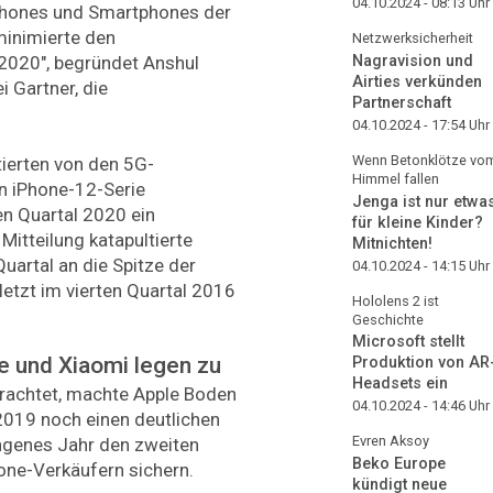
04.10.2024 - 08:13
Uhr
phones und Smartphones der
minimierte den
Netzwerksicherheit
Nagravision und
 2020", begründet Anshul
Airties verkünden
i Gartner, die
Partnerschaft
04.10.2024 - 17:54
Uhr
Wenn Betonklötze vo
ierten von den 5G-
Himmel fallen
n iPhone-12-Serie
Jenga ist nur etwa
en Quartal 2020 ein
für kleine Kinder?
itteilung katapultierte
Mitnichten!
Quartal an die Spitze der
04.10.2024 - 14:15
Uhr
etzt im vierten Quartal 2016
Hololens 2 ist
Geschichte
Microsoft stellt
e und Xiaomi legen zu
Produktion von AR
Headsets ein
rachtet, machte Apple Boden
04.10.2024 - 14:46
Uhr
2019 noch einen deutlichen
Evren Aksoy
angenes Jahr den zweiten
Beko Europe
one-Verkäufern sichern.
kündigt neue