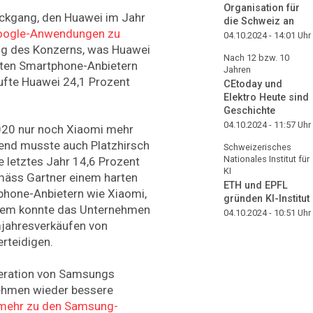
Organisation für
ückgang, den Huawei im Jahr
die Schweiz an
Google-Anwendungen zu
04.10.2024 - 14:01
Uhr
tung des Konzerns, was Huawei
Nach 12 bzw. 10
sten Smartphone-Anbietern
Jahren
ufte Huawei 24,1 Prozent
CEtoday und
Elektro Heute sind
Geschichte
04.10.2024 - 11:57
Uhr
020 nur noch Xiaomi mehr
end musste auch Platzhirsch
Schweizerisches
Nationales Institut für
 letztes Jahr 14,6 Prozent
KI
äss Gartner einem harten
ETH und EPFL
phone-Anbietern wie Xiaomi,
gründen KI-Institut
dem konnte das Unternehmen
04.10.2024 - 10:51
Uhr
mjahresverkäufen von
rteidigen.
eneration von Samsungs
hmen wieder bessere
r mehr zu den Samsung-