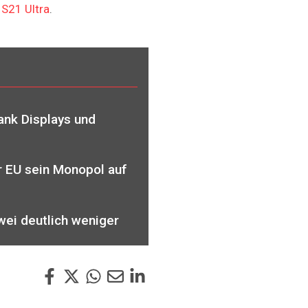
 S21 Ultra
.
nk Displays und
er EU sein Monopol auf
awei deutlich weniger