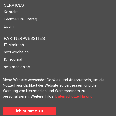
SERVICES
Kontakt
Event-Plus-Eintrag
Login
PARTNER-WEBSITES
IT-Markt.ch
netzwoche.ch
ICTjournal
netzmedien.ch
© NETZMEDIEN AG 2026
Diese Website verwendet Cookies und Analysetools, um die
Impressum
Nutzerfreundlichkeit der Website zu verbessern und die
Werbung von Netzmedien und Werbepartnern zu
AGB
personalisieren. Weitere Infos:
Datenschutzerklärung
Nutzungsbestimmungen
Datenschutzerklärung
Ich stimme zu