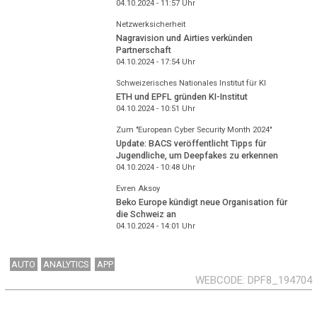
04.10.2024 - 11:57
Uhr
Netzwerksicherheit
Nagravision und Airties verkünden
Partnerschaft
04.10.2024 - 17:54
Uhr
Schweizerisches Nationales Institut für KI
ETH und EPFL gründen KI-Institut
04.10.2024 - 10:51
Uhr
Zum "European Cyber Security Month 2024"
Update: BACS veröffentlicht Tipps für
Jugendliche, um Deepfakes zu erkennen
04.10.2024 - 10:48
Uhr
Evren Aksoy
Beko Europe kündigt neue Organisation für
die Schweiz an
04.10.2024 - 14:01
Uhr
AUTO
ANALYTICS
APP
WEBCODE
DPF8_194704