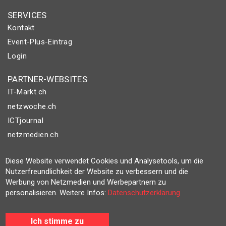
SERVICES
Kontakt
Event-Plus-Eintrag
Login
PARTNER-WEBSITES
IT-Markt.ch
netzwoche.ch
ICTjournal
netzmedien.ch
© NETZMEDIEN AG 2026
Diese Website verwendet Cookies und Analysetools, um die
Impressum
Nutzerfreundlichkeit der Website zu verbessern und die
Werbung von Netzmedien und Werbepartnern zu
AGB
personalisieren. Weitere Infos:
Datenschutzerklärung
Nutzungsbestimmungen
Datenschutzerklärung
Ich stimme zu