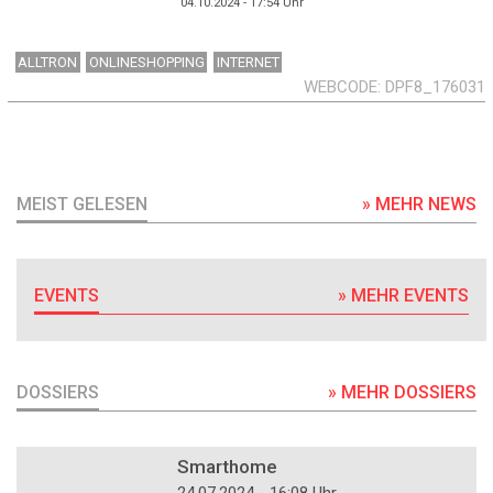
04.10.2024 - 17:54
Uhr
ALLTRON
ONLINESHOPPING
INTERNET
WEBCODE
DPF8_176031
MEIST GELESEN
» MEHR NEWS
EVENTS
» MEHR EVENTS
DOSSIERS
» MEHR DOSSIERS
DOSSIER
Smarthome
24.07.2024 - 16:08 Uhr