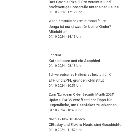
Das Google Pixel 9 Pro vereint KI und
hochwertige Fotografie unter einer Haube
03.10.2024 - 17:12
Uhr
Wenn Betonklötze vom Himmel fallen
Jenga ist nur etwas für kleine Kinder?
Mitnichten!
04.10.2024 - 14:15
Uhr
Editorial
Katzenhaare und ein Abschied
04.10.2024 - 08:13
Uhr
Schweizerisches Nationales Institut für KI
ETH und EPFL gründen KI-Institut
04.10.2024 - 10:51
Uhr
Zum "European Cyber Security Month 2024"
Update: BACS veröffentlicht Tipps für
Jugendliche, um Deepfakes zu erkennen
04.10.2024 - 10:48
Uhr
Nach 12 bzw. 10 Jahren
CEtoday und Elektro Heute sind Geschichte
04.10.2024 - 11:57
Uhr