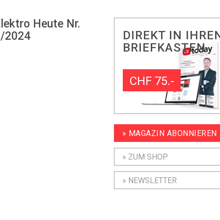
lektro Heute Nr.
DIREKT IN IHRE
/2024
BRIEFKASTEN
CHF 75.-
» MAGAZIN ABONNIEREN
» ZUM SHOP
» NEWSLETTER