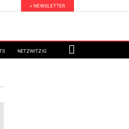
» NEWSLETTER
TS
NETZWITZIG
Digital Signage 2023
Digital Signage 2022
Digital Signage 2021
Digital Signage 2020
Digital Signage 2019