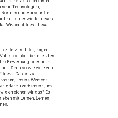
l in die Praxis überführen
h neue Technologien,
ue Normen und Vorschriften
fordern immer wieder neues
der Wissensfitness-Level
 zuletzt mit derjenigen
Wahrscheinlich beim letzten
tzten Bewerbung oder beim
haben. Denn so wie viele von
 Fitness-Cardio zu
erpassen, unsere Wissens-
lten oder zu verbessern, um
wie erreichen wir das? Es
r eben mit Lernen, Lernen
nen.