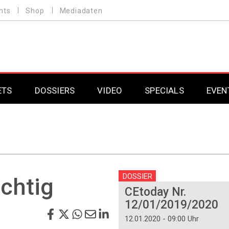
nts
Shop
Mediadaten
ETS
DOSSIERS
VIDEO
SPECIALS
EVEN
Mobilfunk
Professional AV & 
Gaming
Professional AV & 
Smarthome
Professional AV & 
DOSSIER
ichtig
CEtoday Nr.
DAB+
Professional AV & 
12/01/2019/2020
Professional AV & 
12.01.2020 - 09:00 Uhr