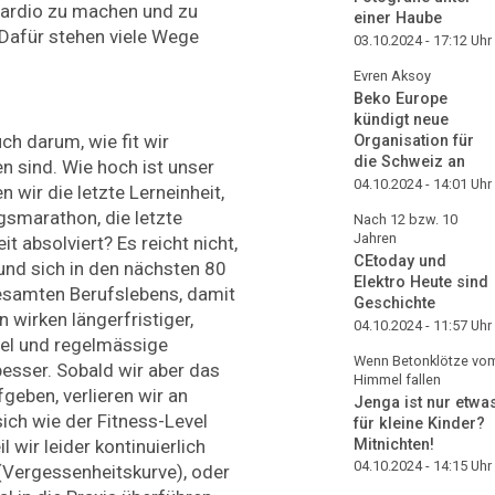
Cardio zu machen und zu
einer Haube
 Dafür stehen viele Wege
03.10.2024 - 17:12
Uhr
Evren Aksoy
Beko Europe
kündigt neue
h darum, wie fit wir
Organisation für
die Schweiz an
n sind. Wie hoch ist unser
04.10.2024 - 14:01
Uhr
 wir die letzte Lerneinheit,
gsmarathon, die letzte
Nach 12 bzw. 10
Jahren
t absolviert? Es reicht nicht,
CEtoday und
nd sich in den nächsten 80
Elektro Heute sind
esamten Berufslebens, damit
Geschichte
wirken längerfristiger,
04.10.2024 - 11:57
Uhr
evel und regelmässige
Wenn Betonklötze vo
esser. Sobald wir aber das
Himmel fallen
fgeben, verlieren wir an
Jenga ist nur etwa
ich wie der Fitness-Level
für kleine Kinder?
 wir leider kontinuierlich
Mitnichten!
04.10.2024 - 14:15
Uhr
(Vergessenheitskurve), oder