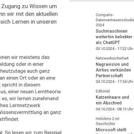
der Zugang zu Wissen um
n wir mit den aktuellen
Comparis-
Datenvertrauensstudi
 sich Lernen in unseren
2024
Suchmaschinen
weiterhin beliebter
als ChatGPT
03.10.2024 - 17:22
Uhr
inen wir meistens das
Netzwerksicherheit
ildung oder in einer
Nagravision und
Airties verkünden
t heutzutage auch ganz
Partnerschaft
 an einen Ort oder an eine
04.10.2024 - 17:54
Uhr
 spricht in diesem
, einer neuen Lerntheorie
Editorial
Katzenhaare und
t es, wir lernen zunehmend
ein Abschied
iches Lernnetzwerk
04.10.2024 - 08:13
Uhr
 Wissensvermittlung an ganz
ttfindet.
Hololens 2 ist
Geschichte
Microsoft stellt
al. So lesen wir zum Beispiel