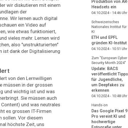
Produktion von AR
der wir diskutieren mit einem
Headsets ein
undlagen der
04.10.2024 - 14:46
Uhr
ne. Wir lernen auch digital
Schweizerisches
 schauen ein Video auf
Nationales Institut für
n, wie etwas funktioniert,
KI
ETH und EPFL
und vieles mehr. Lernen wird
gründen KI-Institut
en, also "unstrukturierten"
04.10.2024 - 10:51
Uhr
ist dank der Digitalisierung
Zum "European Cyber
Security Month 2024"
Update: BACS
dert
veröffentlicht Tipps
ert von den Lernwilligen
für Jugendliche,
ie müssen in der grossen
um Deepfakes zu
erkennen
tig und wichtig ist und was
04.10.2024 - 10:48
Uhr
äherbringt. Sie müssen auch
Content) und was neutrales
Hands-on
cht es grossen IT-Firmen
Das Google Pixel 9
Pro vereint KI und
n sollen. Vor diesem
hochwertige
mal höchste Zeit, uns
Fotografie unter