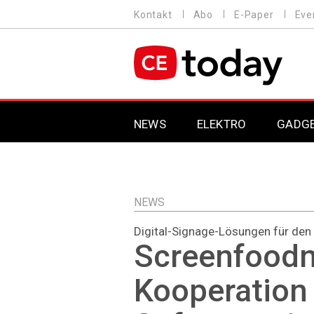
Direkt
Kontakt
Abo
E-Paper
Eve
HEADER
zum
MENU
Inhalt
MAIN NAVIGATION
NEWS
ELEKTRO
GADG
NEWS
Digital-Signage-Lösungen für den
Screenfoodn
Kooperation