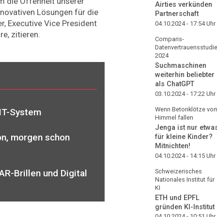
m die Offenheit unserer
Airties verkünden
novativen Lösungen für die
Partnerschaft
ner, Executive Vice President
04.10.2024 - 17:54
Uhr
e, zitieren.
Comparis-
Datenvertrauensstudi
2024
Suchmaschinen
weiterhin beliebter
als ChatGPT
03.10.2024 - 17:22
Uhr
Wenn Betonklötze vo
 IT-System
Himmel fallen
Jenga ist nur etwa
on, morgen schon
für kleine Kinder?
Mitnichten!
04.10.2024 - 14:15
Uhr
R-Brillen und Digital
Schweizerisches
Nationales Institut für
KI
ETH und EPFL
gründen KI-Institut
04.10.2024 - 10:51
Uhr