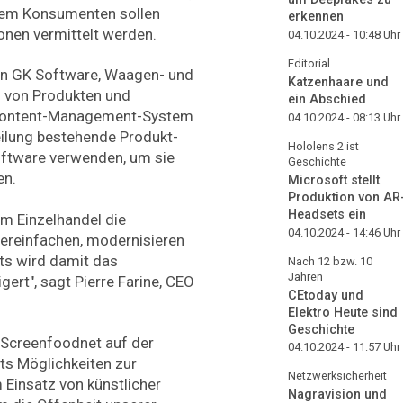
. Dem Konsumenten sollen
erkennen
onen vermittelt werden.
04.10.2024 - 10:48
Uhr
Editorial
on GK Software, Waagen- und
Katzenhaare und
g von Produkten und
ein Abschied
 Content-Management-System
04.10.2024 - 08:13
Uhr
eilung bestehende Produkt­
Hololens 2 ist
oftware verwenden, um sie
Geschichte
en.
Microsoft stellt
Produktion von AR
Headsets ein
em Einzelhandel die
04.10.2024 - 14:46
Uhr
reinfachen, modernisieren
its wird damit das
Nach 12 bzw. 10
Jahren
igert", sagt Pierre Farine, CEO
CEtoday und
Elektro Heute sind
Geschichte
Screenfoodnet auf der
04.10.2024 - 11:57
Uhr
its Möglichkeiten zur
Netzwerksicherheit
 Einsatz von künstlicher
Nagravision und