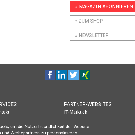
» MAGAZIN ABONNIEREN
» ZUM SHOP
» NEWSLETTER
RVICES
PARTNER-WEBSITES
ntakt
IT-Markt.ch
nt-Plus-Eintrag
netzwoche.ch
ols, um die Nutzerfreundlichkeit der Website
gin
ICTjournal
 und Werbepartnern zu personalisieren.