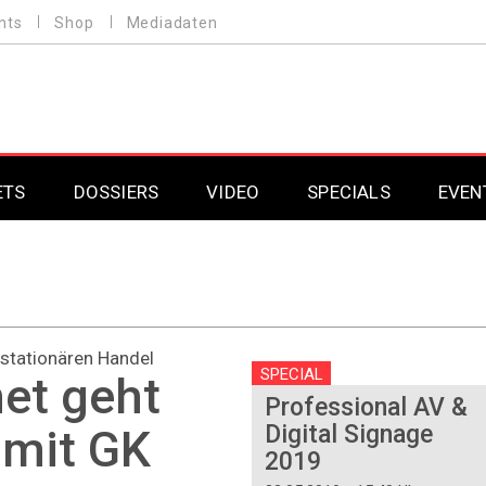
nts
Shop
Mediadaten
ETS
DOSSIERS
VIDEO
SPECIALS
EVEN
Mobilfunk
Professional AV & 
Gaming
Professional AV & 
 stationären Handel
Smarthome
Professional AV & 
SPECIAL
et geht
Professional AV &
DAB+
Professional AV & 
Digital Signage
 mit GK
2019
Professional AV & 