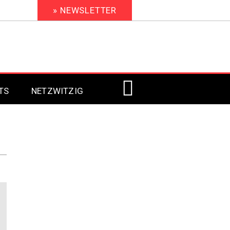
» NEWSLETTER
TS
NETZWITZIG
Digital Signage 2023
Digital Signage 2022
Digital Signage 2021
Digital Signage 2020
Digital Signage 2019