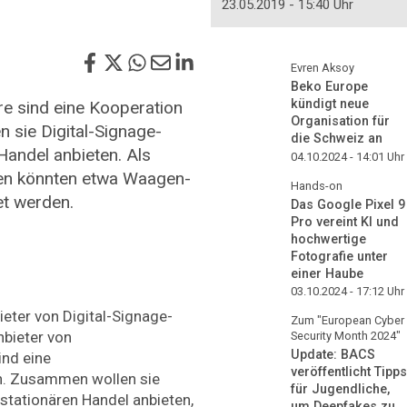
23.05.2019 - 15:40 Uhr
Evren Aksoy
Beko Europe
kündigt neue
e sind eine Kooperation
Organisation für
 sie Digital-Signage-
die Schweiz an
Handel anbieten. Als
04.10.2024 - 14:01
Uhr
en könnten etwa Waagen-
Hands-on
t werden.
Das Google Pixel 9
Pro vereint KI und
hochwertige
Fotografie unter
einer Haube
03.10.2024 - 17:12
Uhr
eter von Digital-Signage-
Zum "European Cyber
nbieter von
Security Month 2024"
Update: BACS
ind eine
veröffentlicht Tipps
n. Zusammen wollen sie
für Jugendliche,
stationären Handel anbieten,
um Deepfakes zu