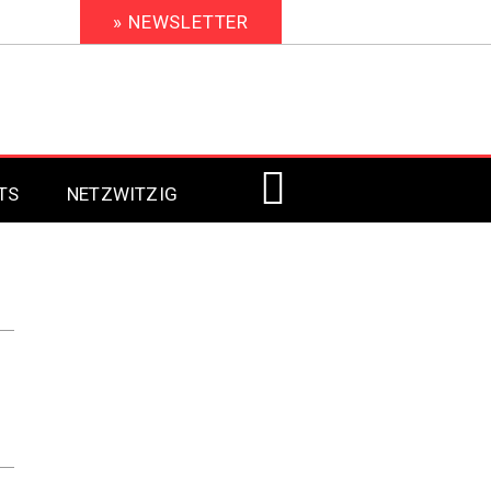
» NEWSLETTER
TS
NETZWITZIG
Digital Signage 2023
Digital Signage 2022
Digital Signage 2021
Digital Signage 2020
Digital Signage 2019