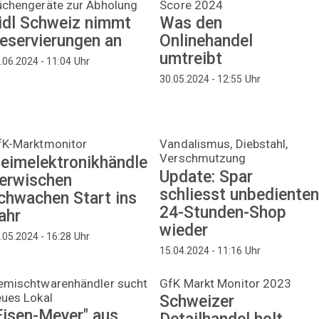
üchengeräte zur Abholung
Score 2024
idl Schweiz nimmt
Was den
eservierungen an
Onlinehandel
umtreibt
Uhr
.06.2024 - 11:04
Uhr
30.05.2024 - 12:55
fK-Marktmonitor
Vandalismus, Diebstahl,
Verschmutzung
eimelektronikhändle
Update: Spar
 erwischen
schliesst unbediente
chwachen Start ins
24-Stunden-Shop
ahr
wieder
Uhr
.05.2024 - 16:28
Uhr
15.04.2024 - 11:16
emischtwarenhändler sucht
GfK Markt Monitor 2023
eues Lokal
Schweizer
Eisen-Meyer" aus