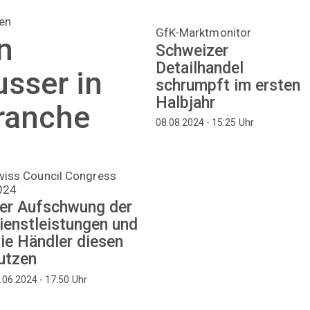
en
GfK-Marktmonitor
n
Schweizer
Detailhandel
usser in
schrumpft im ersten
Halbjahr
Branche
Uhr
08.08.2024 - 15:25
wiss Council Congress
024
er Aufschwung der
ienstleistungen und
ie Händler diesen
utzen
Uhr
.06.2024 - 17:50