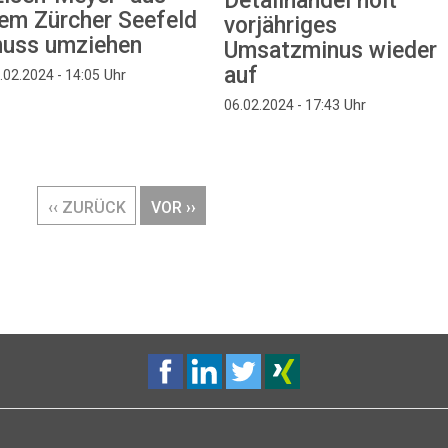
Detailhandel holt
em Zürcher Seefeld
vorjähriges
uss umziehen
Umsatzminus wieder
auf
Uhr
.02.2024 - 14:05
Uhr
06.02.2024 - 17:43
VORHERIGE
‹‹ ZURÜCK
NÄCHSTE
VOR ››
SEITE
SEITE