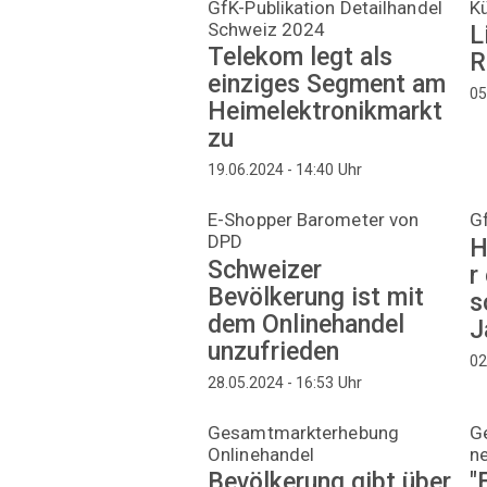
GfK-Publikation Detailhandel
K
Schweiz 2024
L
Telekom legt als
R
einziges Segment am
05
Heimelektronikmarkt
zu
Uhr
19.06.2024 - 14:40
E-Shopper Barometer von
G
DPD
H
Schweizer
r
Bevölkerung ist mit
s
dem Onlinehandel
J
unzufrieden
02
Uhr
28.05.2024 - 16:53
Gesamtmarkterhebung
G
Onlinehandel
n
Bevölkerung gibt über
"