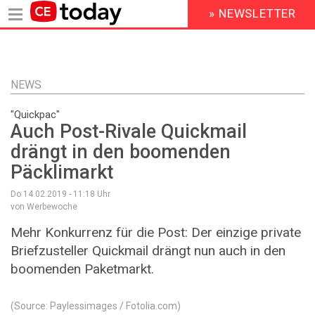
» NEWSLETTER
HEADER
MENU
Direkt
zum
Inhalt
NEWS
"Quickpac"
Auch Post-Rivale Quickmail
drängt in den boomenden
Päcklimarkt
Do 14.02.2019 - 11:18
Uhr
von Werbewoche
Mehr Konkurrenz für die Post: Der einzige private
Briefzusteller Quickmail drängt nun auch in den
boomenden Paketmarkt.
(Source: Paylessimages / Fotolia.com)