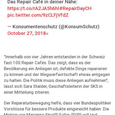
Das Repair Café in deiner Nähe:
https://t.co/rA2JA5h6hI
#RepairDayCH
pic.twitter.com/9zCLFjVfdZ
— Konsumentenschutz (@KonsumSchutz)
October 27, 2018
"Innerhalb von vier Jahren entstanden in der Schweiz
fast 100 Repair Cafés. Das zeigt, dass es der
Bevölkerung ein Anliegen ist, defekte Dinge reparieren
zu können und der Wegwerfwirtschaft etwas entgegen
zu halten. Die Politik muss diese Anliegen aufnehmen",
lässt sich Sara Stalder, Geschäftsleiterin der SKS in
einer Mitteilung zitieren.
Der Reparaturbewegung helfe, dass vier Bundespolitiker
Vorstösse für bessere Produkte eingereicht haben. Die
Motion von Marianne Streiff-Feller (EVP) will laut