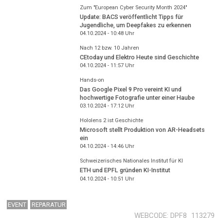
Zum "European Cyber Security Month 2024"
Update: BACS veröffentlicht Tipps für
Jugendliche, um Deepfakes zu erkennen
04.10.2024 - 10:48
Uhr
Nach 12 bzw. 10 Jahren
CEtoday und Elektro Heute sind Geschichte
04.10.2024 - 11:57
Uhr
Hands-on
Das Google Pixel 9 Pro vereint KI und
hochwertige Fotografie unter einer Haube
03.10.2024 - 17:12
Uhr
Hololens 2 ist Geschichte
Microsoft stellt Produktion von AR-Headsets
ein
04.10.2024 - 14:46
Uhr
Schweizerisches Nationales Institut für KI
ETH und EPFL gründen KI-Institut
04.10.2024 - 10:51
Uhr
EVENT
REPARATUR
WEBCODE
DPF8_113279