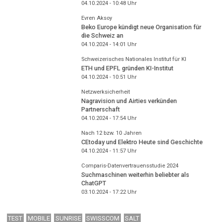
04.10.2024 - 10:48
Uhr
Evren Aksoy
Beko Europe kündigt neue Organisation für
die Schweiz an
04.10.2024 - 14:01
Uhr
Schweizerisches Nationales Institut für KI
ETH und EPFL gründen KI-Institut
04.10.2024 - 10:51
Uhr
Netzwerksicherheit
Nagravision und Airties verkünden
Partnerschaft
04.10.2024 - 17:54
Uhr
Nach 12 bzw. 10 Jahren
CEtoday und Elektro Heute sind Geschichte
04.10.2024 - 11:57
Uhr
Comparis-Datenvertrauensstudie 2024
Suchmaschinen weiterhin beliebter als
ChatGPT
03.10.2024 - 17:22
Uhr
TEST
MOBILE
SUNRISE
SWISSCOM
SALT