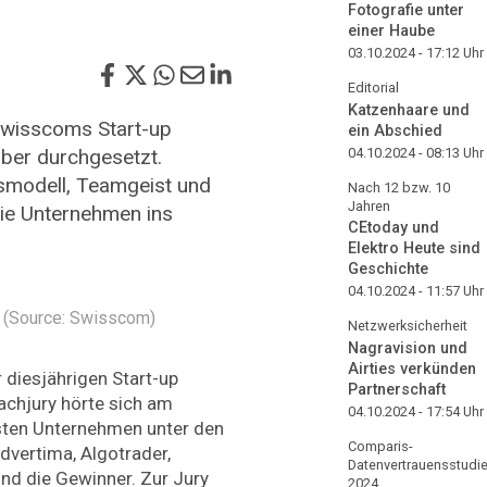
Fotografie unter
einer Haube
03.10.2024 - 17:12
Uhr
Editorial
Katzenhaare und
Swisscoms Start-up
ein Abschied
ber durchgesetzt.
04.10.2024 - 08:13
Uhr
smodell, Teamgeist und
Nach 12 bzw. 10
Jahren
die Unternehmen ins
CEtoday und
Elektro Heute sind
Geschichte
04.10.2024 - 11:57
Uhr
. (Source: Swisscom)
Netzwerksicherheit
Nagravision und
Airties verkünden
 diesjährigen Start-up
Partnerschaft
achjury hörte sich am
04.10.2024 - 17:54
Uhr
sten Unternehmen unter den
Comparis-
dvertima, Algotrader,
Datenvertrauensstudi
nd die Gewinner. Zur Jury
2024