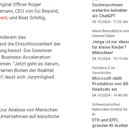
gital Officer Roger
Suchmaschinen
weiterhin beliebter
aumann, CEO von Go Beyond,
als ChatGPT
ark
, und Beat Schillig,
03.10.2024 - 17:22
Uhr
Wenn Betonklötze vo
Himmel fallen
 anderem das
Jenga ist nur etwa
nd die Entschlossenheit der
für kleine Kinder?
ung heisst. Die Gewinner
Mitnichten!
Business-Acceleration-
04.10.2024 - 14:15
Uhr
hmen. "Jetzt geht es darum,
Hololens 2 ist
harten Boden der Realität
Geschichte
, lässt sich Jurymitglied
Microsoft stellt
Produktion von AR
Headsets ein
04.10.2024 - 14:46
Uhr
Schweizerisches
 zur Analyse von Menschen
Nationales Institut für
KI
Unternehmen auf künstliche
ETH und EPFL
gründen KI-Institut