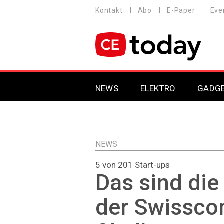
Direkt
Kontakt
Abo
E-Paper
Eve
HEADER
zum
MENU
Inhalt
MAIN NAVIGATION
NEWS
ELEKTRO
GADG
NEWS
5 von 201 Start-ups
Das sind die
der Swissco