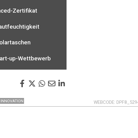
ced-Zertifikat
autfeuchtigkeit
Solartaschen
tart-up-Wettbewerb
INNOVATION
WEBCODE
DPF8_529