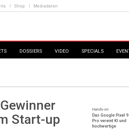
nts
Shop
Mediadaten
ETS
DOSSIERS
VIDEO
SPECIALS
EVEN
Mobilfunk
Professional AV & 
Gaming
Professional AV & 
Smarthome
Professional AV & 
 Gewinner
DAB+
Professional AV & 
Hands-on
m Start-up
Das Google Pixel 9
Pro vereint KI und
Professional AV & 
hochwertige