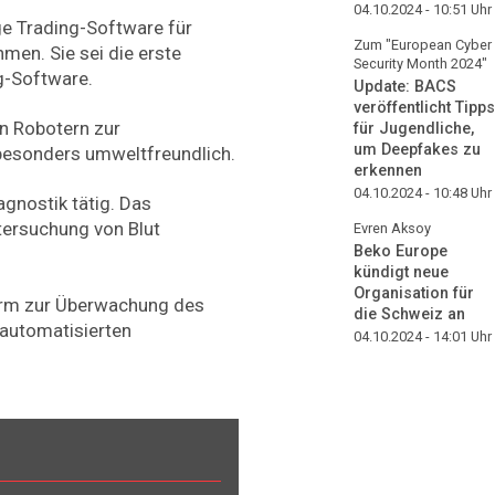
04.10.2024 - 10:51
Uhr
ge Trading-Software für
Zum "European Cyber
en. Sie sei die erste
Security Month 2024"
g-Software.
Update: BACS
veröffentlicht Tipps
n Robotern zur
für Jugendliche,
um Deepfakes zu
besonders umweltfreundlich.
erkennen
04.10.2024 - 10:48
Uhr
agnostik tätig. Das
tersuchung von Blut
Evren Aksoy
Beko Europe
kündigt neue
Organisation für
form zur Überwachung des
die Schweiz an
 automatisierten
04.10.2024 - 14:01
Uhr