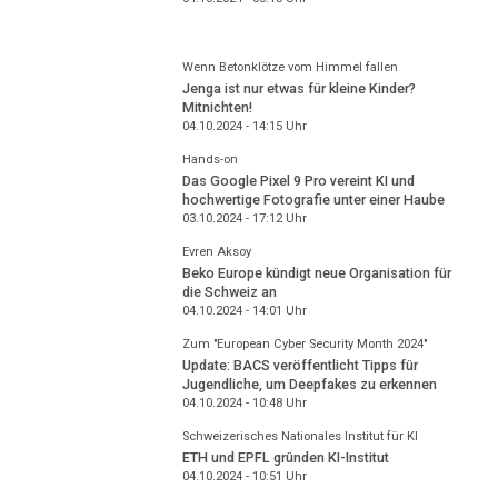
Wenn Betonklötze vom Himmel fallen
Jenga ist nur etwas für kleine Kinder?
Mitnichten!
04.10.2024 - 14:15
Uhr
Hands-on
Das Google Pixel 9 Pro vereint KI und
hochwertige Fotografie unter einer Haube
03.10.2024 - 17:12
Uhr
Evren Aksoy
Beko Europe kündigt neue Organisation für
die Schweiz an
04.10.2024 - 14:01
Uhr
Zum "European Cyber Security Month 2024"
Update: BACS veröffentlicht Tipps für
Jugendliche, um Deepfakes zu erkennen
04.10.2024 - 10:48
Uhr
Schweizerisches Nationales Institut für KI
ETH und EPFL gründen KI-Institut
04.10.2024 - 10:51
Uhr