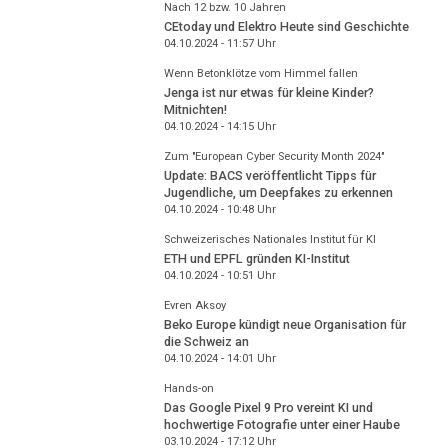
Nach 12 bzw. 10 Jahren
CEtoday und Elektro Heute sind Geschichte
04.10.2024 - 11:57
Uhr
Wenn Betonklötze vom Himmel fallen
Jenga ist nur etwas für kleine Kinder?
Mitnichten!
04.10.2024 - 14:15
Uhr
Zum "European Cyber Security Month 2024"
Update: BACS veröffentlicht Tipps für
Jugendliche, um Deepfakes zu erkennen
04.10.2024 - 10:48
Uhr
Schweizerisches Nationales Institut für KI
ETH und EPFL gründen KI-Institut
04.10.2024 - 10:51
Uhr
Evren Aksoy
Beko Europe kündigt neue Organisation für
die Schweiz an
04.10.2024 - 14:01
Uhr
Hands-on
Das Google Pixel 9 Pro vereint KI und
hochwertige Fotografie unter einer Haube
03.10.2024 - 17:12
Uhr