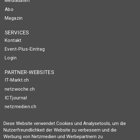
Mediadaten
Abo
Magazin
SERVICES
Kontakt
Event-Plus-Eintrag
Login
PARTNER-WEBSITES
IT-Markt.ch
netzwoche.ch
ICTjournal
netzmedien.ch
© NETZMEDIEN AG 2026
Diese Website verwendet Cookies und Analysetools, um die
Impressum
Nutzerfreundlichkeit der Website zu verbessern und die
Werbung von Netzmedien und Werbepartnern zu
AGB