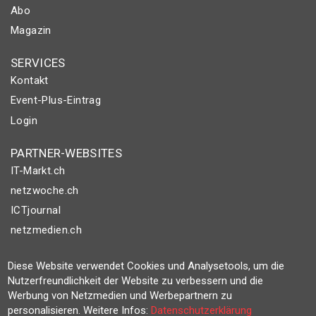
Abo
Magazin
SERVICES
Kontakt
Event-Plus-Eintrag
Login
PARTNER-WEBSITES
IT-Markt.ch
netzwoche.ch
ICTjournal
netzmedien.ch
© NETZMEDIEN AG 2026
Diese Website verwendet Cookies und Analysetools, um die
Impressum
Nutzerfreundlichkeit der Website zu verbessern und die
Werbung von Netzmedien und Werbepartnern zu
AGB
personalisieren. Weitere Infos:
Datenschutzerklärung