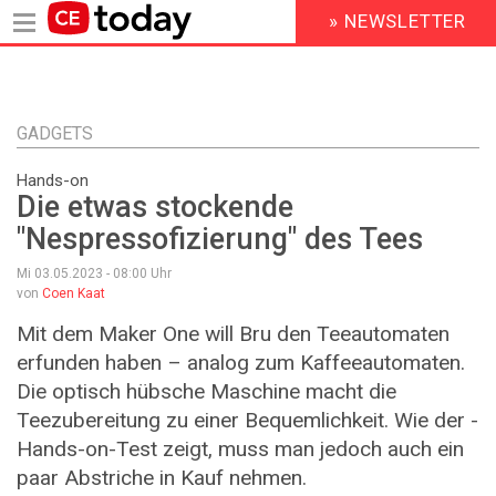
» NEWSLETTER
HEADER
MENU
Direkt
zum
Inhalt
GADGETS
Hands-on
Die etwas stockende
"Nespressofizierung" des Tees
Mi 03.05.2023 - 08:00
Uhr
von
Coen Kaat
Mit dem Maker One will Bru den Teeautomaten
erfunden haben – analog zum Kaffeeautomaten.
Die optisch hübsche Maschine macht die
Teezubereitung zu einer Bequemlichkeit. Wie der ­
Hands-on-Test zeigt, muss man jedoch auch ein
paar Abstriche in Kauf nehmen.