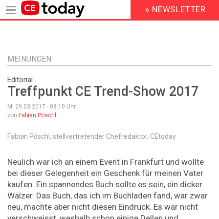
» NEWSLETTER
HEADER
MENU
Direkt
zum
Inhalt
MEINUNGEN
Editorial
Treffpunkt CE Trend-Show 2017
Mi 29.03.2017 - 08:10
Uhr
von
Fabian Pöschl
Fabian Pöschl, stellvertretender Chefredaktor, CEtoday
Neulich war ich an einem Event in Frankfurt und wollte
bei dieser Gelegenheit ein Geschenk für meinen Vater
kaufen. Ein spannendes Buch sollte es sein, ein dicker
Wälzer. Das Buch, das ich im Buchladen fand, war zwar
neu, machte aber nicht diesen Eindruck. Es war nicht
verschweisst, weshalb schon einige Dellen und