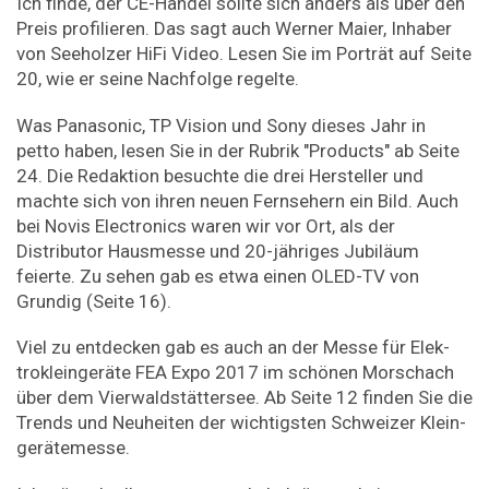
Ich finde, der CE-Handel sollte sich anders als über den
Preis profilieren. Das sagt auch Werner Maier, Inhaber
von Seeholzer HiFi Video. Lesen Sie im Porträt auf Seite
20, wie er seine Nachfolge regelte.
Was Panasonic, TP Vision und Sony dieses Jahr in
petto haben, lesen Sie in der Rubrik "Products" ab Seite
24. Die Redaktion besuchte die drei Hersteller und
machte sich von ihren neuen Fernsehern ein Bild. Auch
bei Novis ­Electronics waren wir vor Ort, als der
Distributor Haus­messe und 20-jähriges Jubiläum
feierte. Zu sehen gab es etwa einen OLED-TV von
Grundig (Seite 16).
Viel zu entdecken gab es auch an der Messe für ­Elek­
trokleingeräte FEA Expo 2017 im schönen Morschach
über dem Vierwaldstättersee. Ab Seite 12 finden Sie die
Trends und Neuheiten der wichtigsten Schweizer Klein­
gerätemesse.