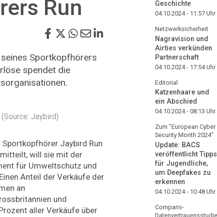
rers Run
Geschichte
04.10.2024 - 11:57
Uhr
Netzwerksicherheit
Nagravision und
Airties verkünden
n seines Sportkopfhörers
Partnerschaft
04.10.2024 - 17:54
Uhr
Erlöse spendet die
tsorganisationen.
Editorial
Katzenhaare und
ein Abschied
04.10.2024 - 08:13
Uhr
 (Source: Jaybird)
Zum "European Cyber
Security Month 2024"
r Sportkopfhörer Jaybird Run
Update: BACS
itteilt, will sie mit der
veröffentlicht Tipps
für Jugendliche,
ement für Umweltschutz und
um Deepfakes zu
Einen Anteil der Verkäufe der
erkennen
hmen an
04.10.2024 - 10:48
Uhr
rossbritannien und
Comparis-
Prozent aller Verkäufe über
Datenvertrauensstudi