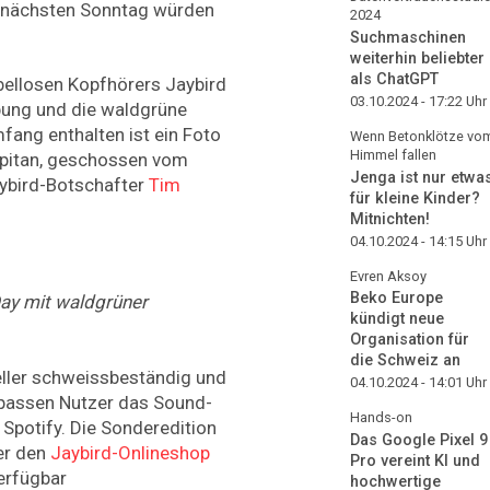
y nächsten Sonntag würden
2024
Suchmaschinen
weiterhin beliebter
als ChatGPT
bellosen Kopfhörers Jaybird
03.10.2024 - 17:22
Uhr
bung und die waldgrüne
fang enthalten ist ein Foto
Wenn Betonklötze vo
Himmel fallen
pitan, geschossen vom
Jenga ist nur etwa
ybird-Botschafter
Tim
für kleine Kinder?
Mitnichten!
04.10.2024 - 14:15
Uhr
Evren Aksoy
Beko Europe
Day mit waldgrüner
kündigt neue
Organisation für
die Schweiz an
ller schweissbeständig und
04.10.2024 - 14:01
Uhr
 passen Nutzer das Sound-
Hands-on
r Spotify. Die Sonderedition
Das Google Pixel 9
ber den
Jaybird-Onlineshop
Pro vereint KI und
erfügbar
hochwertige