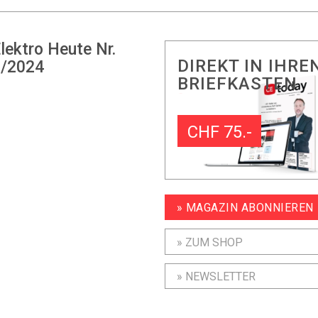
lektro Heute Nr.
DIREKT IN IHRE
/2024
BRIEFKASTEN
CHF 75.-
» MAGAZIN ABONNIEREN
» ZUM SHOP
» NEWSLETTER