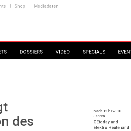
nts
Shop
Mediadaten
ETS
DOSSIERS
VIDEO
SPECIALS
EVEN
Mobilfunk
Professional AV & 
Gaming
Professional AV & 
Smarthome
Professional AV & 
gt
DAB+
Professional AV & 
Nach 12 bzw. 10
on des
Jahren
CEtoday und
Professional AV & 
Elektro Heute sind