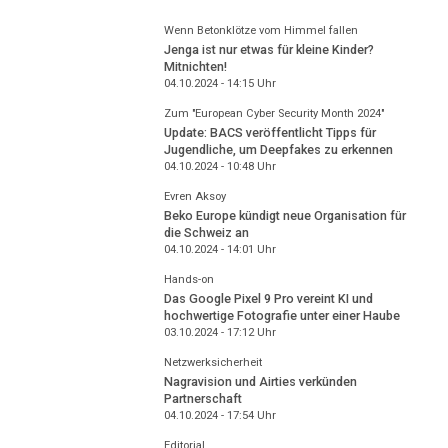
Wenn Betonklötze vom Himmel fallen
Jenga ist nur etwas für kleine Kinder?
Mitnichten!
04.10.2024 - 14:15
Uhr
Zum "European Cyber Security Month 2024"
Update: BACS veröffentlicht Tipps für
Jugendliche, um Deepfakes zu erkennen
04.10.2024 - 10:48
Uhr
Evren Aksoy
Beko Europe kündigt neue Organisation für
die Schweiz an
04.10.2024 - 14:01
Uhr
Hands-on
Das Google Pixel 9 Pro vereint KI und
hochwertige Fotografie unter einer Haube
03.10.2024 - 17:12
Uhr
Netzwerksicherheit
Nagravision und Airties verkünden
Partnerschaft
04.10.2024 - 17:54
Uhr
Editorial