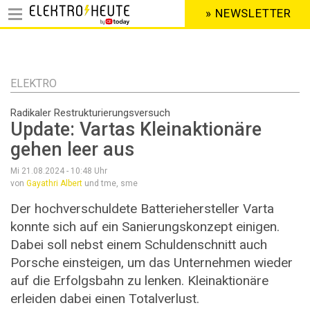
» NEWSLETTER
HEADER
MENU
Direkt
zum
Inhalt
ELEKTRO
Radikaler Restrukturierungsversuch
Update: Vartas Kleinaktionäre
gehen leer aus
Mi 21.08.2024 - 10:48
Uhr
von
Gayathri Albert
und tme, sme
Der hochverschuldete Batteriehersteller Varta
konnte sich auf ein Sanierungskonzept einigen.
Dabei soll nebst einem Schuldenschnitt auch
Porsche einsteigen, um das Unternehmen wieder
auf die Erfolgsbahn zu lenken. Kleinaktionäre
erleiden dabei einen Totalverlust.