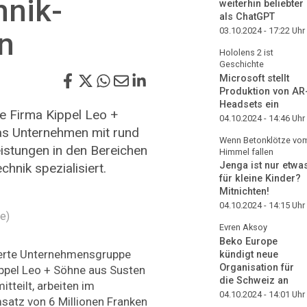
nik-
weiterhin beliebter
als ChatGPT
03.10.2024 - 17:22
Uhr
n
Hololens 2 ist
Geschichte
Microsoft stellt
Produktion von AR
Headsets ein
ie Firma Kippel Leo +
04.10.2024 - 14:46
Uhr
as Unternehmen mit rund
Wenn Betonklötze vo
eistungen in den Bereichen
Himmel fallen
Jenga ist nur etwa
chnik spezialisiert.
für kleine Kinder?
Mitnichten!
04.10.2024 - 14:15
Uhr
e)
Evren Aksoy
Beko Europe
ierte Unternehmensgruppe
kündigt neue
Organisation für
ippel Leo + Söhne aus Susten
die Schweiz an
tteilt, arbeiten im
04.10.2024 - 14:01
Uhr
atz von 6 Millionen Franken