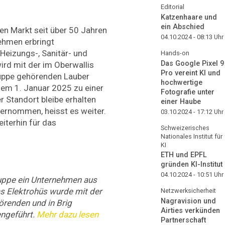
Editorial
Katzenhaare und
ein Abschied
len Markt seit über 50 Jahren
04.10.2024 - 08:13
Uhr
nehmen erbringt
 Heizungs-, Sanitär- und
Hands-on
Das Google Pixel 9
ird mit der im Oberwallis
Pro vereint KI und
ruppe gehörenden Lauber
hochwertige
m 1. Januar 2025 zu einer
Fotografie unter
 Standort bleibe erhalten
einer Haube
bernommen, heisst es weiter.
03.10.2024 - 17:12
Uhr
iterhin für das
Schweizerisches
Nationales Institut für
KI
ETH und EPFL
gründen KI-Institut
04.10.2024 - 10:51
Uhr
ruppe ein Unternehmen aus
s Elektrohüs wurde mit der
Netzwerksicherheit
Nagravision und
örenden und in Brig
Airties verkünden
ngeführt.
Mehr dazu lesen
Partnerschaft