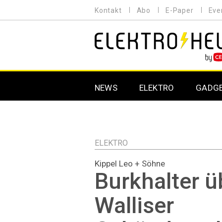
Direkt
Kontakt
Abo
E-Paper
Eve
HEADER
zum
MENU
Inhalt
MAIN NAVIGATION
NEWS
ELEKTRO
GADG
ELEKTRO
Kippel Leo + Söhne
Burkhalter 
Walliser