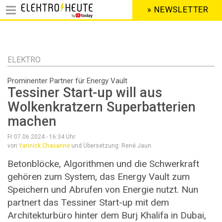
» NEWSLETTER
HEADER
MENU
Direkt
zum
Inhalt
ELEKTRO
Prominenter Partner für Energy Vault
Tessiner Start-up will aus
Wolkenkratzern Superbatterien
machen
Fr 07.06.2024 - 16:34
Uhr
von
Yannick Chavanne
und Übersetzung: René Jaun
Betonblöcke, Algorithmen und die Schwerkraft
gehören zum System, das Energy Vault zum
Speichern und Abrufen von Energie nutzt. Nun
partnert das Tessiner Start-up mit dem
Architekturbüro hinter dem Burj Khalifa in Dubai,