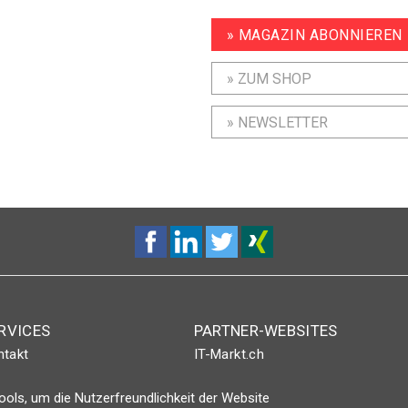
» MAGAZIN ABONNIEREN
» ZUM SHOP
» NEWSLETTER
RVICES
PARTNER-WEBSITES
ntakt
IT-Markt.ch
nt-Plus-Eintrag
netzwoche.ch
ols, um die Nutzerfreundlichkeit der Website
gin
ICTjournal