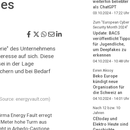
les
weiterhin beliebter
als ChatGPT
03.10.2024 - 17:22
Uhr
Zum "European Cyber
Security Month 2024"
Update: BACS
veröffentlicht Tipps
für Jugendliche,
terie" des Unternehmens
um Deepfakes zu
teresse auf sich. Diese
erkennen
04.10.2024 - 10:48
Uhr
ei in der Lage
chern und bei Bedarf
Evren Aksoy
Beko Europe
kündigt neue
Organisation für
die Schweiz an
(Source: energyvault.com)
04.10.2024 - 14:01
Uhr
Nach 12 bzw. 10
Jahren
Firma Energy Fault erregt
CEtoday und
0 Meter hohe Turm aus
Elektro Heute sind
eht in Arbedo-Castione
Geschichte