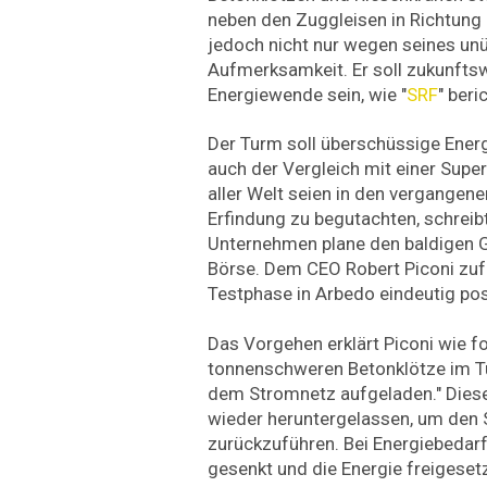
neben den Zuggleisen in Richtung 
jedoch nicht nur wegen seines un
Aufmerksamkeit. Er soll zukunfts
Energiewende sein, wie "
SRF
" beri
Der Turm soll überschüssige Energ
auch der Vergleich mit einer Super
aller Welt seien in den vergangen
Erfindung zu begutachten, schreibt
Unternehmen plane den baldigen 
Börse. Dem CEO Robert Piconi zufo
Testphase in Arbedo eindeutig posi
Das Vorgehen erklärt Piconi wie fo
tonnenschweren Betonklötze im T
dem Stromnetz aufgeladen." Dies
wieder heruntergelassen, um den 
zurückzuführen. Bei Energiebedar
gesenkt und die Energie freigesetzt