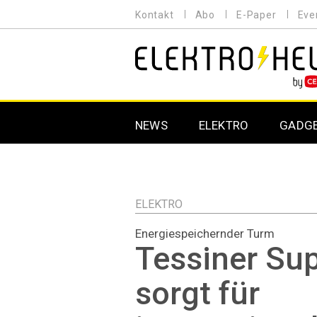
Direkt
Kontakt
Abo
E-Paper
Eve
HEADER
zum
MENU
Inhalt
MAIN NAVIGATION
NEWS
ELEKTRO
GADG
ELEKTRO
Energiespeichernder Turm
Tessiner Sup
sorgt für