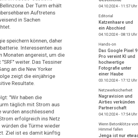
Bellinzona. Der Turm erhält
04.10.2024 - 11:57
Uhr
übersehbaren Auftretens
Editorial
weisend in Sachen
Katzenhaare und
chtet.
ein Abschied
04.10.2024 - 08:13
Uhr
ie speichern können, daher
Hands-on
batterie. Interessenten aus
Das Google Pixel 9
en Monaten angereist, um die
Pro vereint KI und
 "SRF" weiter. Das Tessiner
hochwertige
Fotografie unter
Gang an die New Yorker
einer Haube
lge zeigt die einjährige
03.10.2024 - 17:12
Uhr
tive Resultate.
Netzwerksicherheit
Nagravision und
lgt: "Wir haben die
Airties verkünden
urm täglich mit Strom aus
Partnerschaft
e wurden anschliessend
04.10.2024 - 17:54
Uhr
Strom erfolgreich ins Netz
Wenn Betonklötze vo
f würden die Türme wieder
Himmel fallen
. Ziel ist es damit künftig
Jenga ist nur etwa