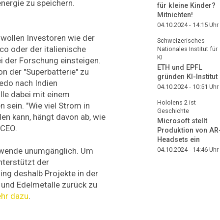
ergie zu speichern.
für kleine Kinder?
Mitnichten!
04.10.2024 - 14:15
Uhr
wollen Investoren wie der
Schweizerisches
o oder der italienische
Nationales Institut für
KI
ei der Forschung einsteigen.
ETH und EPFL
n der "Superbatterie" zu
gründen KI-Institut
edo nach Indien
04.10.2024 - 10:51
Uhr
lle dabei mit einem
Hololens 2 ist
 sein. "Wie viel Strom in
Geschichte
en kann, hängt davon ab, wie
Microsoft stellt
 CEO.
Produktion von AR
Headsets ein
04.10.2024 - 14:46
Uhr
giewende unumgänglich. Um
terstützt der
ng deshalb Projekte in der
und Edelmetalle zurück zu
ehr dazu
.