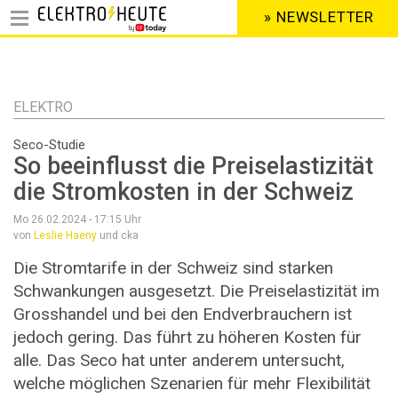
» NEWSLETTER
HEADER
MENU
Direkt
zum
Inhalt
ELEKTRO
Seco-Studie
So beeinflusst die Preiselastizität
die Stromkosten in der Schweiz
Mo 26.02.2024 - 17:15
Uhr
von
Leslie Haeny
und cka
Die Stromtarife in der Schweiz sind starken
Schwankungen ausgesetzt. Die Preiselastizität im
Grosshandel und bei den Endverbrauchern ist
jedoch gering. Das führt zu höheren Kosten für
alle. Das Seco hat unter anderem untersucht,
welche möglichen Szenarien für mehr Flexibilität