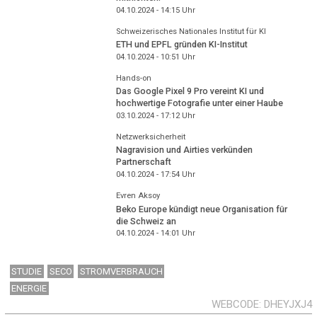
04.10.2024 - 14:15
Uhr
Schweizerisches Nationales Institut für KI
ETH und EPFL gründen KI-Institut
04.10.2024 - 10:51
Uhr
Hands-on
Das Google Pixel 9 Pro vereint KI und
hochwertige Fotografie unter einer Haube
03.10.2024 - 17:12
Uhr
Netzwerksicherheit
Nagravision und Airties verkünden
Partnerschaft
04.10.2024 - 17:54
Uhr
Evren Aksoy
Beko Europe kündigt neue Organisation für
die Schweiz an
04.10.2024 - 14:01
Uhr
STUDIE
SECO
STROMVERBRAUCH
ENERGIE
WEBCODE
DHEYJXJ4