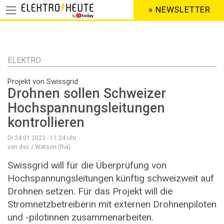
» NEWSLETTER
HEADER
MENU
Direkt
zum
Inhalt
ELEKTRO
Projekt von Swissgrid
Drohnen sollen Schweizer
Hochspannungsleitungen
kontrollieren
Di 24.01.2023 - 11:24
Uhr
von dsc / Watson (lha)
Swissgrid will für die Überprüfung von
Hochspannungsleitungen künftig schweizweit auf
Drohnen setzen. Für das Projekt will die
Stromnetzbetreiberin mit externen Drohnenpiloten
und -pilotinnen zusammenarbeiten.