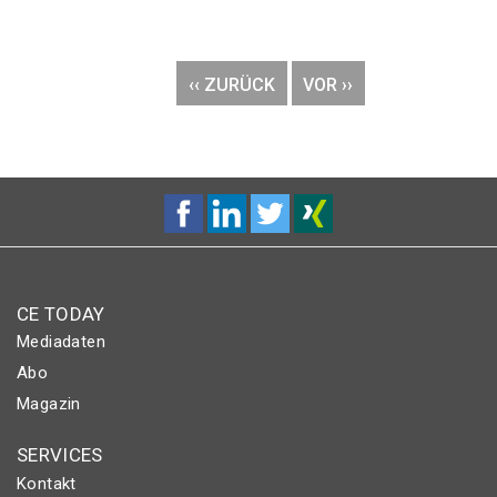
Seitennummerierung
VORHERIGE
‹‹ ZURÜCK
NÄCHSTE
VOR ››
SEITE
SEITE
CE TODAY
Mediadaten
Abo
Magazin
SERVICES
Kontakt