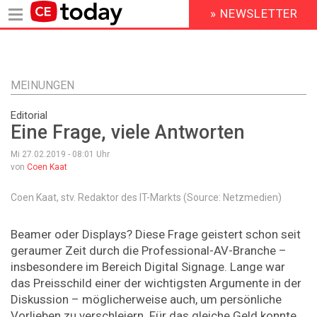
» NEWSLETTER
HEADER
MENU
Direkt
zum
Inhalt
MEINUNGEN
Editorial
Eine Frage, viele Antworten
Mi 27.02.2019 - 08:01
Uhr
von
Coen Kaat
Coen Kaat, stv. Redaktor des IT-Markts (Source: Netzmedien)
Beamer oder Displays? Diese Frage geistert schon seit
geraumer Zeit durch die Professional-AV-Branche –
insbesondere im Bereich Digital Signage. Lange war
das Preisschild einer der wichtigsten Argumente in der
Diskussion – möglicherweise auch, um persönliche
Vorlieben zu verschleiern. Für das gleiche Geld konnte