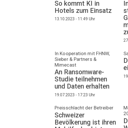
So kommt KI in
I
Hotels zum Einsatz
s
G
Uhr
13.10.2023 - 11:49
m
z
27
In Kooperation mit FHNW,
S
Sieber & Partners &
D
Mimecast
e
An Ransomware-
19
Studie teilnehmen
und Daten erhalten
Uhr
19.07.2023 - 17:23
Preisschlacht der Betreiber
Mo
2
Schweizer
D
Bevölkerung ist ihren