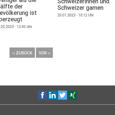
eniger als die
Schweizerinnen und
älfte der
Schweizer gamen
evölkerung ist
Uhr
20.01.2023 - 10:12
berzeugt
Uhr
.02.2023 - 12:45
VORHERIGE
‹‹ ZURÜCK
NÄCHSTE
VOR ››
SEITE
SEITE