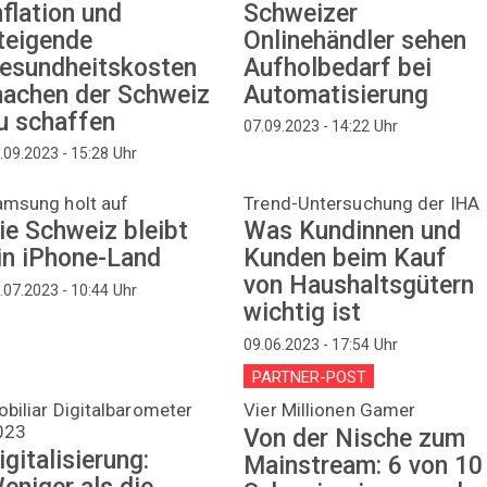
nflation und
Schweizer
teigende
Onlinehändler sehen
esundheitskosten
Aufholbedarf bei
achen der Schweiz
Automatisierung
u schaffen
Uhr
07.09.2023 - 14:22
Uhr
.09.2023 - 15:28
amsung holt auf
Trend-Untersuchung der IHA
ie Schweiz bleibt
Was Kundinnen und
in iPhone-Land
Kunden beim Kauf
von Haushaltsgütern
Uhr
.07.2023 - 10:44
wichtig ist
Uhr
09.06.2023 - 17:54
PARTNER-POST
biliar Digitalbarometer
Vier Millionen Gamer
023
Von der Nische zum
igitalisierung:
Mainstream: 6 von 10