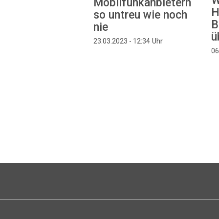
W
Mobilfunkanbietern
H
so untreu wie noch
B
nie
ü
Uhr
23.03.2023 - 12:34
06
Seitennummerierung