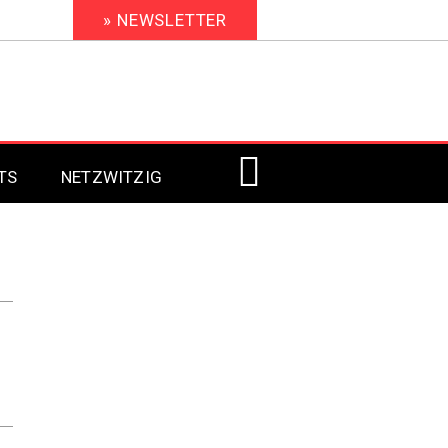
» NEWSLETTER
TS
NETZWITZIG
Digital Signage 2023
Digital Signage 2022
Digital Signage 2021
Digital Signage 2020
Digital Signage 2019