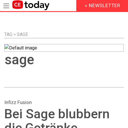
» NEWSLETTER
HEADER
MENU
Direkt
zum
Inhalt
TAG > SAGE
sage
Infizz Fusion
Bei Sage blubbern
die Getränke