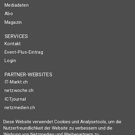
Mediadaten
Abo
Magazin
SERVICES
Kontakt
Event-Plus-Eintrag
Login
PARTNER-WEBSITES
IT-Markt.ch
netzwoche.ch
ICTjournal
netzmedien.ch
© NETZMEDIEN AG 2026
Diese Website verwendet Cookies und Analysetools, um die
Nutzerfreundlichkeit der Website zu verbessern und die
Impressum
Werbung von Netzmedien und Werbepartnern zu