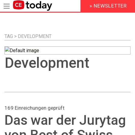
» NEWSLETTER
HEADER
MENU
Direkt
zum
Inhalt
TAG > DEVELOPMENT
Development
169 Einreichungen geprüft
Das war der Jurytag
von Best of Swiss