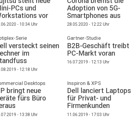
ujitsu stellt neue
Corona bremst die
ini-PCs und
Adoption von 5G-
orkstations vor
Smartphones aus
Uhr
Uhr
.06.2020 - 10:34
28.05.2020 - 12:22
tiplex-Serie
Gartner-Studie
ell versteckt seinen
B2B-Geschäft treibt
echner im
PC-Markt voran
tandfuss
Uhr
16.07.2019 - 12:13
Uhr
.08.2019 - 12:18
ommercial Desktops
Inspiron & XPS
P bringt neue
Dell lanciert Laptops
eräte fürs Büro
für Privat- und
eraus
Firmenkunden
Uhr
Uhr
.07.2019 - 13:38
11.06.2019 - 17:03