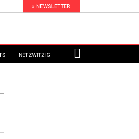
» NEWSLETTER
TS
NETZWITZIG
Digital Signage 2023
Digital Signage 2022
Digital Signage 2021
Digital Signage 2020
Digital Signage 2019