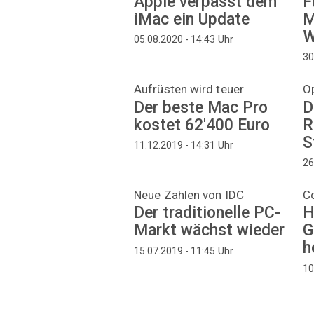
Apple verpasst dem
F
iMac ein Update
M
W
Uhr
05.08.2020 - 14:43
30
Aufrüsten wird teuer
Op
Der beste Mac Pro
D
kostet 62'400 Euro
R
S
Uhr
11.12.2019 - 14:31
26
Neue Zahlen von IDC
C
Der traditionelle PC-
H
Markt wächst wieder
G
h
Uhr
15.07.2019 - 11:45
10