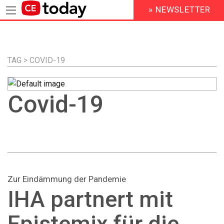
» NEWSLETTER
HEADER
MENU
Direkt
zum
Inhalt
TAG > COVID-19
Covid-19
Zur Eindämmung der Pandemie
IHA partnert mit
Epistemix für die