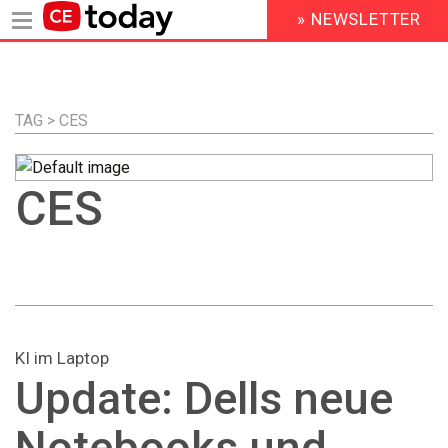
» NEWSLETTER
HEADER
MENU
Direkt
zum
Inhalt
TAG > CES
CES
KI im Laptop
Update: Dells neue
Notebooks und