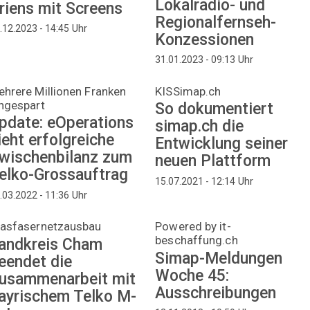
Lokalradio- und
riens mit Screens
Regionalfernseh-
Uhr
.12.2023 - 14:45
Konzessionen
Uhr
31.01.2023 - 09:13
hrere Millionen Franken
KISSimap.ch
ngespart
So dokumentiert
pdate: eOperations
simap.ch die
ieht erfolgreiche
Entwicklung seiner
wischenbilanz zum
neuen Plattform
elko-Grossauftrag
Uhr
15.07.2021 - 12:14
Uhr
.03.2022 - 11:36
lasfasernetzausbau
Powered by it-
beschaffung.ch
andkreis Cham
Simap-Meldungen
eendet die
Woche 45:
usammenarbeit mit
Ausschreibungen
ayrischem Telko M-