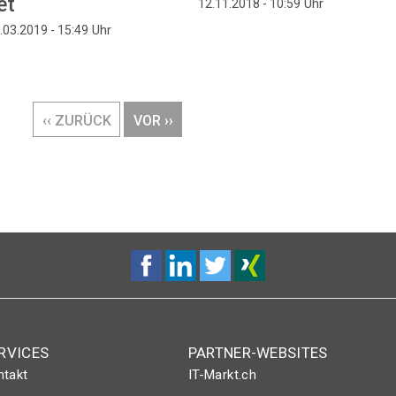
et
Uhr
12.11.2018 - 10:59
Uhr
.03.2019 - 15:49
VORHERIGE
‹‹ ZURÜCK
NÄCHSTE
VOR ››
SEITE
SEITE
RVICES
PARTNER-WEBSITES
ntakt
IT-Markt.ch