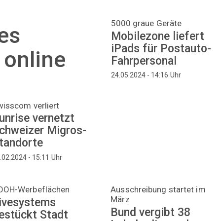
5000 graue Geräte
es
Mobilezone liefert
iPads für Postauto-
 online
Fahrpersonal
Uhr
24.05.2024 - 14:16
isscom verliert
unrise vernetzt
chweizer Migros-
tandorte
Uhr
.02.2024 - 15:11
OOH-Werbeflächen
Ausschreibung startet im
März
ivesystems
Bund vergibt 38
estückt Stadt