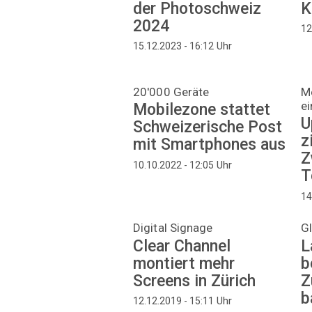
der Photoschweiz
K
2024
12
Uhr
15.12.2023 - 16:12
20'000 Geräte
Me
ei
Mobilezone stattet
U
Schweizerische Post
z
mit Smartphones aus
Z
Uhr
10.10.2022 - 12:05
T
14
Digital Signage
G
Clear Channel
L
montiert mehr
b
Screens in Zürich
Z
b
Uhr
12.12.2019 - 15:11