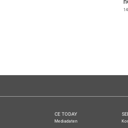
n
14
Seitennummerierung
CE TODAY
SE
Mediadaten
Ko