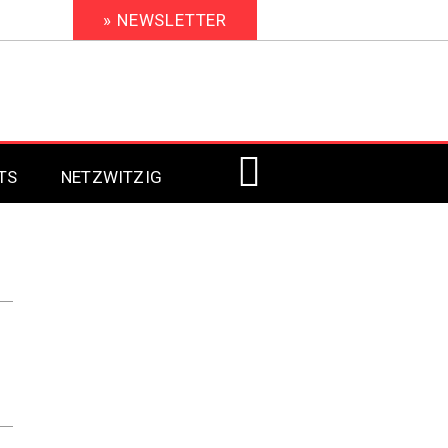
» NEWSLETTER
TS
NETZWITZIG
Digital Signage 2023
Digital Signage 2022
Digital Signage 2021
Digital Signage 2020
Digital Signage 2019