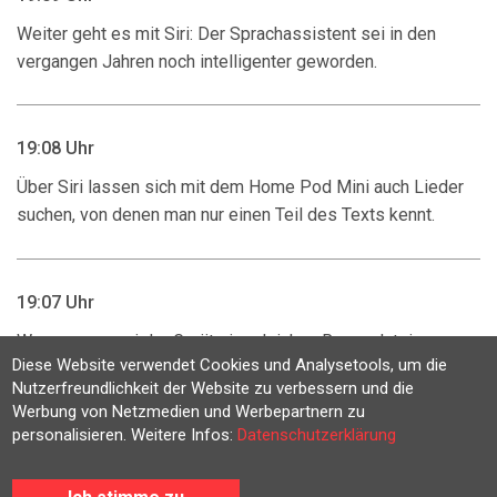
Weiter geht es mit Siri: Der Sprachassistent sei in den
vergangen Jahren noch intelligenter geworden.
19:08 Uhr
Über Siri lassen sich mit dem Home Pod Mini auch Lieder
suchen, von denen man nur einen Teil des Texts kennt.
19:07 Uhr
Wenn man zwei der Geräte im gleichen Raum platziere,
Diese Website verwendet Cookies und Analysetools, um die
werden sie automatisch zu Stereo-Speakern.
Nutzerfreundlichkeit der Website zu verbessern und die
Werbung von Netzmedien und Werbepartnern zu
personalisieren. Weitere Infos:
Datenschutzerklärung
19:07 Uhr