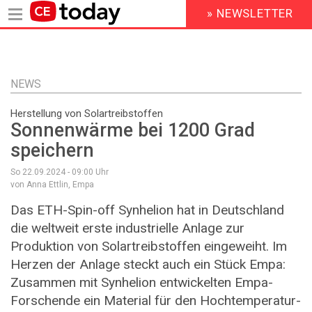
» NEWSLETTER
HEADER
MENU
Direkt
zum
Inhalt
NEWS
Herstellung von Solartreibstoffen
Sonnenwärme bei 1200 Grad
speichern
So 22.09.2024 - 09:00
Uhr
von Anna Ettlin, Empa
Das ETH-Spin-off Synhelion hat in Deutschland
die weltweit erste industrielle Anlage zur
Produktion von Solartreibstoffen eingeweiht. Im
Herzen der Anlage steckt auch ein Stück Empa:
Zusammen mit Synhelion entwickelten Empa-
Forschende ein Material für den Hochtemperatur-