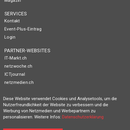
Magazin
SERVICES
Kontakt
Event-Plus-Eintrag
Login
PARTNER-WEBSITES
IT-Markt.ch
netzwoche.ch
ICTjournal
netzmedien.ch
© NETZMEDIEN AG 2026
Diese Website verwendet Cookies und Analysetools, um die
Impressum
Nutzerfreundlichkeit der Website zu verbessern und die
Werbung von Netzmedien und Werbepartnern zu
AGB
personalisieren. Weitere Infos:
Datenschutzerklärung
Nutzungsbestimmungen
Datenschutzerklärung