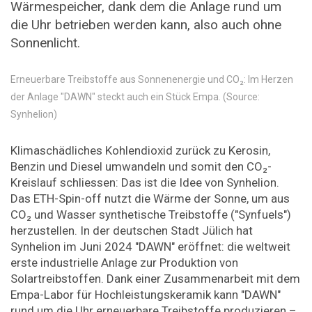
Wärmespeicher, dank dem die Anlage rund um
die Uhr betrieben werden kann, also auch ohne
Sonnenlicht.
Erneuerbare Treibstoffe aus Sonnenenergie und CO₂: Im Herzen
der Anlage "DAWN" steckt auch ein Stück Empa. (Source:
Synhelion)
Klimaschädliches Kohlendioxid zurück zu Kerosin,
Benzin und Diesel umwandeln und somit den CO₂-
Kreislauf schliessen: Das ist die Idee von Synhelion.
Das ETH-Spin-off nutzt die Wärme der Sonne, um aus
CO₂ und Wasser synthetische Treibstoffe ("Synfuels")
herzustellen. In der deutschen Stadt Jülich hat
Synhelion im Juni 2024 "DAWN" eröffnet: die weltweit
erste industrielle Anlage zur Produktion von
Solartreibstoffen. Dank einer Zusammenarbeit mit dem
Empa-Labor für Hochleistungskeramik kann "DAWN"
rund um die Uhr erneuerbare Treibstoffe produzieren –