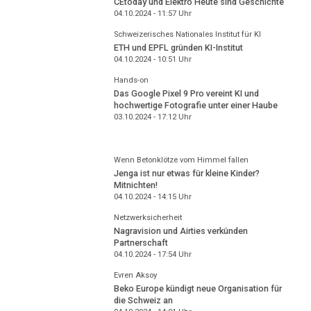
CEtoday und Elektro Heute sind Geschichte
04.10.2024 - 11:57
Uhr
Schweizerisches Nationales Institut für KI
ETH und EPFL gründen KI-Institut
04.10.2024 - 10:51
Uhr
Hands-on
Das Google Pixel 9 Pro vereint KI und
hochwertige Fotografie unter einer Haube
03.10.2024 - 17:12
Uhr
Wenn Betonklötze vom Himmel fallen
Jenga ist nur etwas für kleine Kinder?
Mitnichten!
04.10.2024 - 14:15
Uhr
Netzwerksicherheit
Nagravision und Airties verkünden
Partnerschaft
04.10.2024 - 17:54
Uhr
Evren Aksoy
Beko Europe kündigt neue Organisation für
die Schweiz an