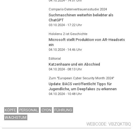
04.10.2024 - 14:01
Uhr
Comparis-Datenvertrauensstudie 2024
Suchmaschinen weiterhin beliebter als
ChatGPT
03.10.2024 - 17:22
Uhr
Hololens 2 ist Geschichte
Microsoft stellt Produktion von AR-Headsets
ein
04.10.2024 - 14:46
Uhr
Editorial
Katzenhaare und ein Abschied
04.10.2024 - 08:13
Uhr
Zum "European Cyber Security Month 2024"
Update: BACS veröffentlicht Tipps für
Jugendliche, um Deepfakes zu erkennen
04.10.2024 - 10:48
Uhr
KÖPFE
PERSONAL
CYON
FÜHRUNG
WACHSTUM
WEBCODE
VBZQKTBQ