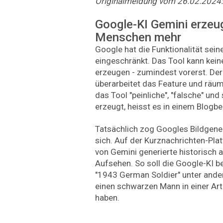
Originalmeldung vom 26.02.2024:
Google-KI Gemini erzeug
Menschen mehr
Google hat die Funktionalität sei
eingeschränkt. Das Tool kann kei
erzeugen - zumindest vorerst. De
überarbeitet das Feature und räumt
das Tool "peinliche", "falsche" und
erzeugt, heisst es in einem Blogb
Tatsächlich zog Googles Bildgenera
sich. Auf der Kurznachrichten-Pla
von Gemini generierte historisch
Aufsehen. So soll die Google-KI b
"1943 German Soldier" unter ande
einen schwarzen Mann in einer Ar
haben.