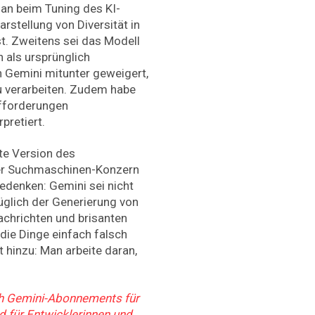
an beim Tuning des KI-
arstellung von Diversität in
st. Zweitens sei das Modell
 als ursprünglich
h Gemini mitunter geweigert,
u verarbeiten. Zudem habe
ufforderungen
rpretiert.
ete Version des
Der Suchmaschinen-Konzern
bedenken: Gemini sei nicht
üglich der Generierung von
achrichten und brisanten
 die Dinge einfach falsch
t hinzu: Man arbeite daran,
ich Gemini-Abonnements für
für Entwicklerinnen und