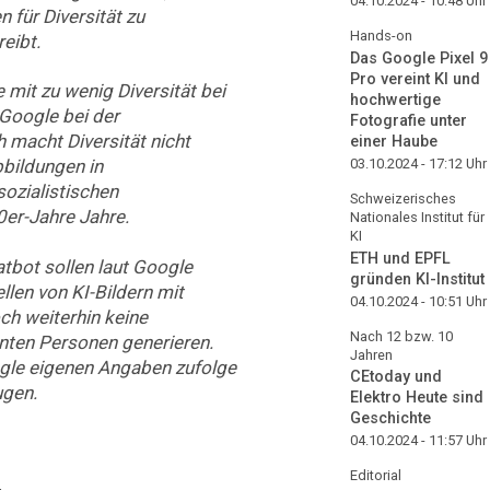
04.10.2024 - 10:48
Uhr
für Diversität zu
Hands-on
reibt.
Das Google Pixel 9
Pro vereint KI und
mit zu wenig Diversität bei
hochwertige
Google bei der
Fotografie unter
 macht Diversität nicht
einer Haube
03.10.2024 - 17:12
Uhr
Abbildungen in
ozialistischen
Schweizerisches
0er-Jahre Jahre.
Nationales Institut für
KI
ETH und EPFL
bot sollen laut Google
gründen KI-Institut
llen von KI-Bildern mit
04.10.2024 - 10:51
Uhr
ch weiterhin keine
Nach 12 bzw. 10
nnten Personen generieren.
Jahren
ogle eigenen Angaben zufolge
CEtoday und
ugen.
Elektro Heute sind
Geschichte
04.10.2024 - 11:57
Uhr
Editorial