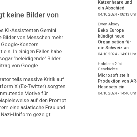
Katzenhaare und
ein Abschied
t keine Bilder von
04.10.2024 - 08:13
Uhr
Evren Aksoy
nes KI-Assistenten Gemini
Beko Europe
kündigt neue
ne Bilder von Menschen mehr
Organisation für
r Google-Konzern
die Schweiz an
 ein: In einigen Fällen habe
04.10.2024 - 14:01
Uhr
 sogar "beleidigende" Bilder
Hololens 2 ist
eitrag von Google.
Geschichte
Microsoft stellt
tor teils massive Kritik auf
Produktion von AR
ttform X (Ex-Twitter) sorgten
Headsets ein
 anmutende Motive für
04.10.2024 - 14:46
Uhr
eispielsweise auf den Prompt
rem eine asiatische Frau und
t Nazi-Uniform gezeigt