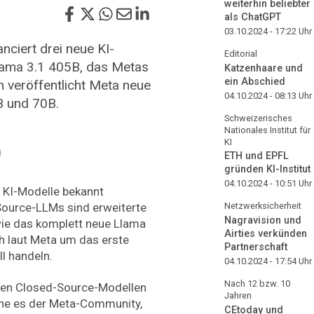
weiterhin beliebter
als ChatGPT
03.10.2024 - 17:22
Uhr
ciert drei neue KI-
Editorial
Llama 3.1 405B, das Metas
Katzenhaare und
ein Abschied
m veröffentlicht Meta neue
04.10.2024 - 08:13
Uhr
B und 70B.
Schweizerisches
Nationales Institut für
KI
)
ETH und EPFL
gründen KI-Institut
04.10.2024 - 10:51
Uhr
r KI-Modelle bekannt
Source-LLMs sind erweiterte
Netzwerksicherheit
Nagravision und
ie das komplett neue Llama
Airties verkünden
ch laut Meta um das erste
Partnerschaft
l handeln.
04.10.2024 - 17:54
Uhr
Nach 12 bzw. 10
sten Closed-Source-Modellen
Jahren
iche es der Meta-Community,
CEtoday und