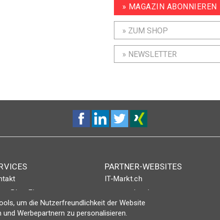
» MAGAZIN ABONNIEREN
» ZUM SHOP
» NEWSLETTER
RVICES
PARTNER-WEBSITES
ntakt
IT-Markt.ch
nt-Plus-Eintrag
netzwoche.ch
ols, um die Nutzerfreundlichkeit der Website
gin
ICTjournal
 und Werbepartnern zu personalisieren.