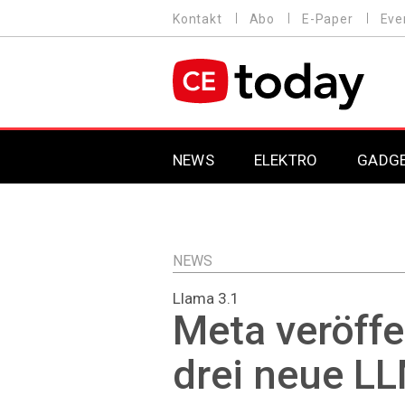
Direkt
Kontakt
Abo
E-Paper
Eve
HEADER
zum
MENU
Inhalt
MAIN NAVIGATION
NEWS
ELEKTRO
GADG
NEWS
Llama 3.1
Meta veröffe
drei neue L