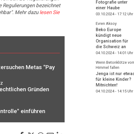
Fotografie unter
e Regulierungen bezeichnet
einer Haube
ehbar". Mehr dazu
lesen Sie
03.10.2024 - 17:12
Uhr
Evren Aksoy
Beko Europe
kündigt neue
Organisation für
die Schweiz an
04.10.2024 - 14:01
Uhr
Wenn Betonklötze vo
tersuchen Metas "Pay
Himmel fallen
Jenga ist nur etwa
für kleine Kinder?
tz
Mitnichten!
rechtlichen Gründen
04.10.2024 - 14:15
Uhr
trolle" einführen