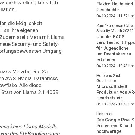
a die Erstellung künstlich
Elektro Heute sind
llation.
Geschichte
04.10.2024 - 11:57
Uhr
len die Möglichkeit
Zum "European Cyber
 an ihre eigenen
Security Month 2024"
Zudem stellt Meta mit Llama
Update: BACS
veröffentlicht Tipps
eue Security- und Safety-
für Jugendliche,
ntwortungsbewussten Umgang
um Deepfakes zu
erkennen
04.10.2024 - 10:48
Uhr
mäss Meta bereits 25
Hololens 2 ist
n AWS, Nvidia, Databricks,
Geschichte
wflake. Alle diese
Microsoft stellt
 Start von Llama 3.1 405B
Produktion von AR
Headsets ein
04.10.2024 - 14:46
Uhr
Hands-on
Das Google Pixel 9
Pro vereint KI und
igens keine Llama-Modelle.
hochwertige
n von den EU-Regulierungen